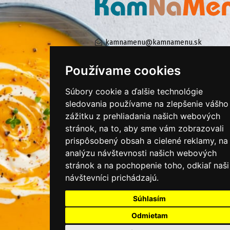
kamnamenu@kamnamenu.sk
facebook/kamnamenu.sk
instagram/kamnamenu.sk
Používame cookies
Súbory cookie a ďalšie technológie
sledovania používame na zlepšenie vášho
KONTAKTUJTE NÁS
zážitku z prehliadania našich webových
stránok, na to, aby sme vám zobrazovali
PRIHLÁSIŤ SA DO ZÁKAZNÍCKEJ ZÓNY
prispôsobený obsah a cielené reklamy, na
analýzu návštevnosti našich webových
Všeobecné obchodné podmienky
stránok a na pochopenie toho, odkiaľ naši
návštevníci prichádzajú.
Ochrana osobných údajov
Cookies
Súhlasím
Moje KamNaMenu
Odmietam