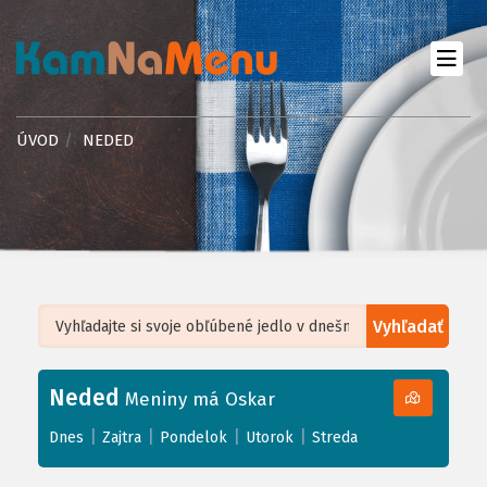
ÚVOD
NEDED
Vyhľadať
Leaflet
| ©
OpenStreetMap
, Tiles courtesy of
Humanitarian OpenStreetMap
Team
Neded
+
Meniny má Oskar
−
|
|
|
|
Dnes
Zajtra
Pondelok
Utorok
Streda