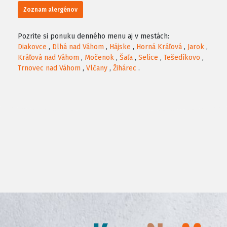
Zoznam alergénov
Pozrite si ponuku denného menu aj v mestách:
Diakovce
,
Dlhá nad Váhom
,
Hájske
,
Horná Kráľová
,
Jarok
,
Kráľová nad Váhom
,
Močenok
,
Šaľa
,
Selice
,
Tešedíkovo
,
Trnovec nad Váhom
,
Vlčany
,
Žihárec
.