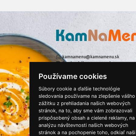
kamnamenu@kamnamenu.sk
facebook/kamnamenu.sk
instagram/kamnamenu.sk
Používame cookies
Súbory cookie a ďalšie technológie
KONTAKTUJTE NÁS
sledovania používame na zlepšenie vášho
zážitku z prehliadania našich webových
stránok, na to, aby sme vám zobrazovali
PRIHLÁSIŤ SA DO ZÁKAZNÍCKEJ ZÓNY
prispôsobený obsah a cielené reklamy, na
analýzu návštevnosti našich webových
Všeobecné obchodné podmienky
stránok a na pochopenie toho, odkiaľ naši