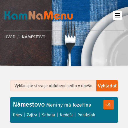
ÚVOD
NÁMESTOVO
Vyhľadať
Leaflet
| ©
OpenStreetMap
, Tiles courtesy of
Humanitarian OpenStreetMap
Team
Námestovo
+
Meniny má Jozefína
−
|
|
|
|
Dnes
Zajtra
Sobota
Nedeľa
Pondelok