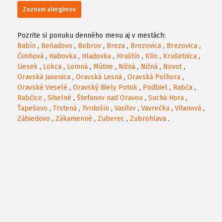
Zoznam alergénov
Pozrite si ponuku denného menu aj v mestách:
Babín
,
Beňadovo
,
Bobrov
,
Breza
,
Brezovica
,
Brezovica
,
Čimhová
,
Habovka
,
Hladovka
,
Hruštín
,
Klin
,
Krušetnica
,
Liesek
,
Lokca
,
Lomná
,
Mútne
,
Nižná
,
Nižná
,
Novoť
,
Oravská Jasenica
,
Oravská Lesná
,
Oravská Polhora
,
Oravské Veselé
,
Oravský Biely Potok
,
Podbiel
,
Rabča
,
Rabčice
,
Sihelné
,
Štefanov nad Oravou
,
Suchá Hora
,
Ťapešovo
,
Trstená
,
Tvrdošín
,
Vasiľov
,
Vavrečka
,
Vitanová
,
Zábiedovo
,
Zákamenné
,
Zuberec
,
Zubrohlava
.