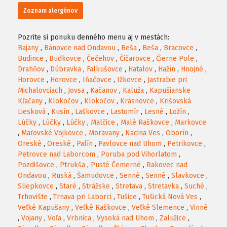
Zoznam alergénov
Pozrite si ponuku denného menu aj v mestách:
Bajany
,
Bánovce nad Ondavou
,
Beša
,
Beša
,
Bracovce
,
Budince
,
Budkovce
,
Čečehov
,
Čičarovce
,
Čierne Pole
,
Drahňov
,
Dúbravka
,
Falkušovce
,
Hatalov
,
Hažín
,
Hnojné
,
Horovce
,
Horovce
,
Iňačovce
,
Ižkovce
,
Jastrabie pri
Michalovciach
,
Jovsa
,
Kačanov
,
Kaluža
,
Kapušianske
Kľačany
,
Klokočov
,
Klokočov
,
Krásnovce
,
Krišovská
Liesková
,
Kusín
,
Laškovce
,
Lastomír
,
Lesné
,
Ložín
,
Lúčky
,
Lúčky
,
Lúčky
,
Malčice
,
Malé Raškovce
,
Markovce
,
Maťovské Vojkovce
,
Moravany
,
Nacina Ves
,
Oborín
,
Oreské
,
Oreské
,
Palín
,
Pavlovce nad Uhom
,
Petrikovce
,
Petrovce nad Laborcom
,
Poruba pod Vihorlatom
,
Pozdišovce
,
Ptrukša
,
Pusté Čemerné
,
Rakovec nad
Ondavou
,
Ruská
,
Šamudovce
,
Senné
,
Senné
,
Slavkovce
,
Sliepkovce
,
Staré
,
Strážske
,
Stretava
,
Stretavka
,
Suché
,
Trhovište
,
Trnava pri Laborci
,
Tušice
,
Tušická Nová Ves
,
Veľké Kapušany
,
Veľké Raškovce
,
Veľké Slemence
,
Vinné
,
Vojany
,
Voľa
,
Vrbnica
,
Vysoká nad Uhom
,
Zalužice
,