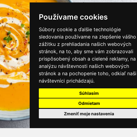
instagram/kamnamenu.sk
Používame cookies
KONTAKTUJTE NÁS
Súbory cookie a ďalšie technológie
sledovania používame na zlepšenie vášho
zážitku z prehliadania našich webových
PRIHLÁSIŤ SA DO ZÁKAZNÍCKEJ ZÓNY
stránok, na to, aby sme vám zobrazovali
prispôsobený obsah a cielené reklamy, na
Všeobecné obchodné podmienky
analýzu návštevnosti našich webových
stránok a na pochopenie toho, odkiaľ naši
Ochrana osobných údajov
návštevníci prichádzajú.
Cookies
Súhlasím
Moje KamNaMenu
Odmietam
Pridať reštauráciu
Cenník balíkov
Zmeniť moje nastavenia