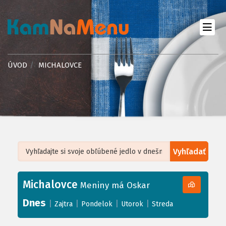
ÚVOD
MICHALOVCE
Vyhľadať
Leaflet
| ©
OpenStreetMap
, Tiles courtesy of
Humanitarian OpenStreetMap
Team
Michalovce
+
Meniny má Oskar
−
Dnes
|
|
|
|
Zajtra
Pondelok
Utorok
Streda