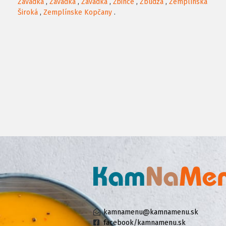
Závadka
,
Závadka
,
Závadka
,
Žbince
,
Zbudza
,
Zemplínska
Široká
,
Zemplínske Kopčany
.
kamnamenu@kamnamenu.sk
facebook/kamnamenu.sk