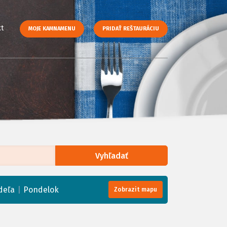
t
MOJE KAMNAMENU
PRIDAŤ REŠTAURÁCIU
Vyhľadať
enStreetMap
, Tiles courtesy of
Humanitarian OpenStreetMap Team
|
deľa
Pondelok
Zobrazit mapu