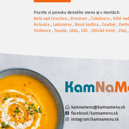
Pozrite si ponuku denného menu aj v mestách:
Belá nad Cirochou
,
Brezovec
,
Čukalovce
,
Dlhé nad
Kolonica
,
Ladomirov
,
Nová Sedlica
,
Osadné
,
Parih
Strihovce
,
Topoľa
,
Ubľa
,
Ulič
,
Uličské Krivé
,
Zboj
kamnamenu@kamnamenu.sk
facebook/kamnamenu.sk
instagram/kamnamenu.sk