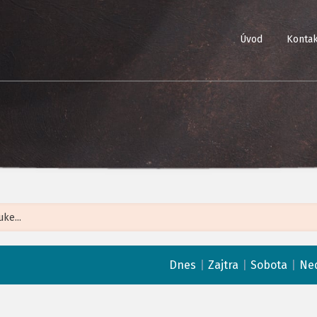
Úvod
Kontak
Leaflet
| ©
Op
|
|
|
Dnes
Zajtra
Sobota
Ne