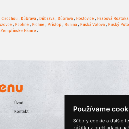
 Cirochou
,
Dúbrava
,
Dúbrava
,
Dúbrava
,
Hostovice
,
Hrabová Roztoka
uzovce
,
Pčoliné
,
Pichne
,
Príslop
,
Runina
,
Ruská Volová
,
Ruský Pot
,
Zemplínske Hámre
.
Úvod
Všeobecné obchodné podmienk
Používame cook
Kontakt
Ochrana osobných údajov
Súbory cookie a ďalšie t
Cookies
zážitku z prehliadania n