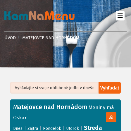
ÚVOD
MATEJOVCE NAD HORNÁDOM
Vyhľadať
Leaflet
| ©
OpenStreetMap
, Tiles courtesy of
Humanitarian OpenStreetMap
Team
Matejovce nad Hornádom
+
Meniny má
−
Oskar
Streda
|
|
|
|
Dnes
Zajtra
Pondelok
Utorok