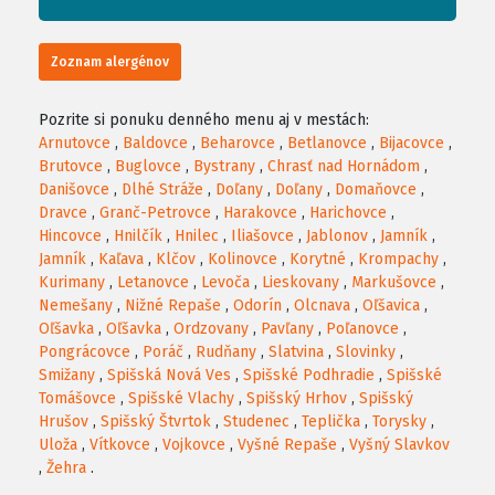
Zoznam alergénov
Pozrite si ponuku denného menu aj v mestách:
Arnutovce
,
Baldovce
,
Beharovce
,
Betlanovce
,
Bijacovce
,
Brutovce
,
Buglovce
,
Bystrany
,
Chrasť nad Hornádom
,
Danišovce
,
Dlhé Stráže
,
Doľany
,
Doľany
,
Domaňovce
,
Dravce
,
Granč-Petrovce
,
Harakovce
,
Harichovce
,
Hincovce
,
Hnilčík
,
Hnilec
,
Iliašovce
,
Jablonov
,
Jamník
,
Jamník
,
Kaľava
,
Klčov
,
Kolinovce
,
Korytné
,
Krompachy
,
Kurimany
,
Letanovce
,
Levoča
,
Lieskovany
,
Markušovce
,
Nemešany
,
Nižné Repaše
,
Odorín
,
Olcnava
,
Oľšavica
,
Oľšavka
,
Oľšavka
,
Ordzovany
,
Pavľany
,
Poľanovce
,
Pongrácovce
,
Poráč
,
Rudňany
,
Slatvina
,
Slovinky
,
Smižany
,
Spišská Nová Ves
,
Spišské Podhradie
,
Spišské
Tomášovce
,
Spišské Vlachy
,
Spišský Hrhov
,
Spišský
Hrušov
,
Spišský Štvrtok
,
Studenec
,
Teplička
,
Torysky
,
Uloža
,
Vítkovce
,
Vojkovce
,
Vyšné Repaše
,
Vyšný Slavkov
,
Žehra
.