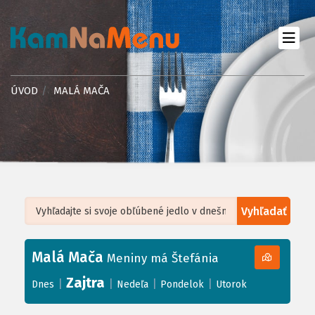
ÚVOD
MALÁ MAČA
Vyhľadať
Leaflet
| ©
OpenStreetMap
, Tiles courtesy of
Humanitarian OpenStreetMap
Team
Malá Mača
+
Meniny má Štefánia
−
Zajtra
|
|
|
|
Dnes
Nedeľa
Pondelok
Utorok