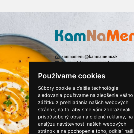
kamnamenu@kamnamenu.sk
facebook/kamnamenu.sk
instagram/kamnamenu.sk
Používame cookies
Súbory cookie a ďalšie technológie
KONTAKTUJTE NÁS
sledovania používame na zlepšenie vášho
zážitku z prehliadania našich webových
stránok, na to, aby sme vám zobrazovali
PRIHLÁSIŤ SA DO ZÁKAZNÍCKEJ ZÓNY
prispôsobený obsah a cielené reklamy, na
analýzu návštevnosti našich webových
Všeobecné obchodné podmienky
stránok a na pochopenie toho, odkiaľ naši