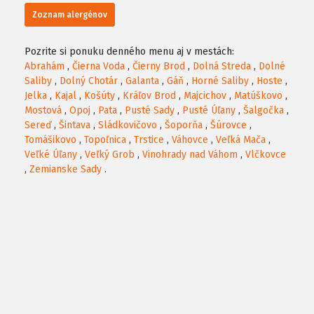
Zoznam alergénov
Pozrite si ponuku denného menu aj v mestách:
Abrahám
,
Čierna Voda
,
Čierny Brod
,
Dolná Streda
,
Dolné
Saliby
,
Dolný Chotár
,
Galanta
,
Gáň
,
Horné Saliby
,
Hoste
,
Jelka
,
Kajal
,
Košúty
,
Kráľov Brod
,
Majcichov
,
Matúškovo
,
Mostová
,
Opoj
,
Pata
,
Pusté Sady
,
Pusté Úľany
,
Šalgočka
,
Sereď
,
Šintava
,
Sládkovičovo
,
Šoporňa
,
Šúrovce
,
Tomášikovo
,
Topoľnica
,
Trstice
,
Váhovce
,
Veľká Mača
,
Veľké Úľany
,
Veľký Grob
,
Vinohrady nad Váhom
,
Vlčkovce
,
Zemianske Sady
.