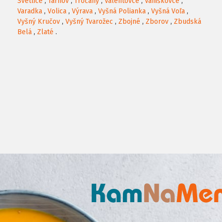
Svetlice
,
Tarnov
,
Tročany
,
Valentovce
,
Vaniškovce
,
Varadka
,
Volica
,
Výrava
,
Vyšná Polianka
,
Vyšná Voľa
,
Vyšný Kručov
,
Vyšný Tvarožec
,
Zbojné
,
Zborov
,
Zbudská
Belá
,
Zlaté
.