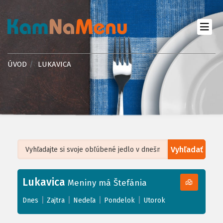
ÚVOD
LUKAVICA
Vyhľadať
Leaflet
| ©
OpenStreetMap
, Tiles courtesy of
Humanitarian OpenStreetMap
Team
Lukavica
+
Meniny má Štefánia
−
|
|
|
|
Dnes
Zajtra
Nedeľa
Pondelok
Utorok