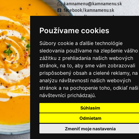
kamnamenu@kamnamenu.sk
facebook/kamnamenu.sk
instagram/kamnamenu.sk
Používame cookies
KONTAKTUJTE NÁS
Súbory cookie a ďalšie technológie
sledovania používame na zlepšenie vášho
zážitku z prehliadania našich webových
PRIHLÁSIŤ SA DO ZÁKAZNÍCKEJ ZÓNY
stránok, na to, aby sme vám zobrazovali
prispôsobený obsah a cielené reklamy, na
Všeobecné obchodné podmienky
analýzu návštevnosti našich webových
Ochrana osobných údajov
stránok a na pochopenie toho, odkiaľ naši
návštevníci prichádzajú.
Cookies
Súhlasím
Moje KamNaMenu
Pridať reštauráciu
Odmietam
Cenník balíkov
Zmeniť moje nastavenia