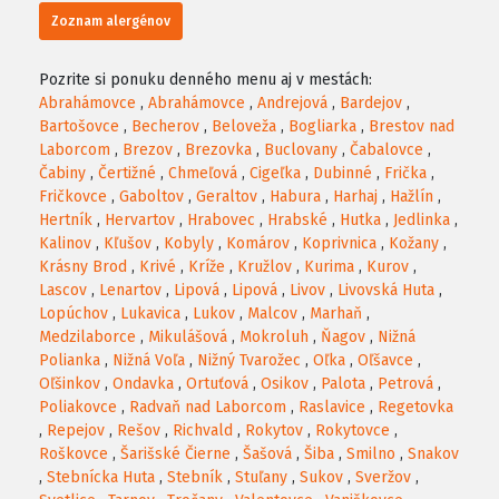
Zoznam alergénov
Pozrite si ponuku denného menu aj v mestách:
Abrahámovce
,
Abrahámovce
,
Andrejová
,
Bardejov
,
Bartošovce
,
Becherov
,
Beloveža
,
Bogliarka
,
Brestov nad
Laborcom
,
Brezov
,
Brezovka
,
Buclovany
,
Čabalovce
,
Čabiny
,
Čertižné
,
Chmeľová
,
Cigeľka
,
Dubinné
,
Frička
,
Fričkovce
,
Gaboltov
,
Geraltov
,
Habura
,
Harhaj
,
Hažlín
,
Hertník
,
Hervartov
,
Hrabovec
,
Hrabské
,
Hutka
,
Jedlinka
,
Kalinov
,
Kľušov
,
Kobyly
,
Komárov
,
Koprivnica
,
Kožany
,
Krásny Brod
,
Krivé
,
Kríže
,
Kružlov
,
Kurima
,
Kurov
,
Lascov
,
Lenartov
,
Lipová
,
Lipová
,
Livov
,
Livovská Huta
,
Lopúchov
,
Lukavica
,
Lukov
,
Malcov
,
Marhaň
,
Medzilaborce
,
Mikulášová
,
Mokroluh
,
Ňagov
,
Nižná
Polianka
,
Nižná Voľa
,
Nižný Tvarožec
,
Oľka
,
Oľšavce
,
Oľšinkov
,
Ondavka
,
Ortuťová
,
Osikov
,
Palota
,
Petrová
,
Poliakovce
,
Radvaň nad Laborcom
,
Raslavice
,
Regetovka
,
Repejov
,
Rešov
,
Richvald
,
Rokytov
,
Rokytovce
,
Roškovce
,
Šarišské Čierne
,
Šašová
,
Šiba
,
Smilno
,
Snakov
,
Stebnícka Huta
,
Stebník
,
Stuľany
,
Sukov
,
Sveržov
,