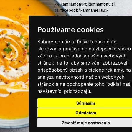
kamnamenu@kamnamenu.sk
facebook/kamnamenu.sk
instagram/kamnamenu.sk
Používame cookies
KONTAKTUJTE NÁS
Súbory cookie a ďalšie technológie
sledovania používame na zlepšenie vášho
zážitku z prehliadania našich webových
PRIHLÁSIŤ SA DO ZÁKAZNÍCKEJ ZÓNY
stránok, na to, aby sme vám zobrazovali
prispôsobený obsah a cielené reklamy, na
Všeobecné obchodné podmienky
analýzu návštevnosti našich webových
Ochrana osobných údajov
stránok a na pochopenie toho, odkiaľ naši
návštevníci prichádzajú.
Cookies
Súhlasím
Moje KamNaMenu
Pridať reštauráciu
Odmietam
Cenník balíkov
Zmeniť moje nastavenia