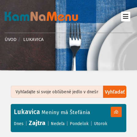
ÚVOD
LUKAVICA
Vyhľadať
Leaflet
| ©
OpenStreetMap
, Tiles courtesy of
Humanitarian OpenStreetMap
Team
Lukavica
+
Meniny má Štefánia
−
Zajtra
|
|
|
|
Dnes
Nedeľa
Pondelok
Utorok