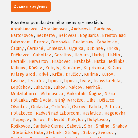
Zoznam alergénov
Pozrite si ponuku denného menu aj v mestách:
Abrahámovce
,
Abrahámovce
,
Andrejová
,
Bardejov
,
Bartošovce
,
Becherov
,
Beloveža
,
Bogliarka
,
Brestov nad
Laborcom
,
Brezov
,
Brezovka
,
Buclovany
,
Čabalovce
,
Čabiny
,
Čertižné
,
Chmeľová
,
Cigeľka
,
Dubinné
,
Frička
,
Fričkovce
,
Gaboltov
,
Geraltov
,
Habura
,
Harhaj
,
Hažlín
,
Hertník
,
Hervartov
,
Hrabovec
,
Hrabské
,
Hutka
,
Jedlinka
,
Kalinov
,
Kľušov
,
Kobyly
,
Komárov
,
Koprivnica
,
Kožany
,
Krásny Brod
,
Krivé
,
Kríže
,
Kružlov
,
Kurima
,
Kurov
,
Lascov
,
Lenartov
,
Lipová
,
Lipová
,
Livov
,
Livovská Huta
,
Lopúchov
,
Lukavica
,
Lukov
,
Malcov
,
Marhaň
,
Medzilaborce
,
Mikulášová
,
Mokroluh
,
Ňagov
,
Nižná
Polianka
,
Nižná Voľa
,
Nižný Tvarožec
,
Oľka
,
Oľšavce
,
Oľšinkov
,
Ondavka
,
Ortuťová
,
Osikov
,
Palota
,
Petrová
,
Poliakovce
,
Radvaň nad Laborcom
,
Raslavice
,
Regetovka
,
Repejov
,
Rešov
,
Richvald
,
Rokytov
,
Rokytovce
,
Roškovce
,
Šarišské Čierne
,
Šašová
,
Šiba
,
Smilno
,
Snakov
,
Stebnícka Huta
,
Stebník
,
Stuľany
,
Sukov
,
Sveržov
,