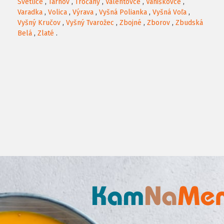
Svetlice
,
Tarnov
,
Tročany
,
Valentovce
,
Vaniškovce
,
Varadka
,
Volica
,
Výrava
,
Vyšná Polianka
,
Vyšná Voľa
,
Vyšný Kručov
,
Vyšný Tvarožec
,
Zbojné
,
Zborov
,
Zbudská
Belá
,
Zlaté
.