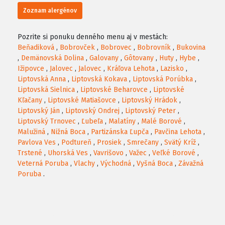
Zoznam alergénov
Pozrite si ponuku denného menu aj v mestách:
Beňadiková
,
Bobrovček
,
Bobrovec
,
Bobrovník
,
Bukovina
,
Demänovská Dolina
,
Galovany
,
Gôtovany
,
Huty
,
Hybe
,
Ižipovce
,
Jalovec
,
Jalovec
,
Kráľova Lehota
,
Lazisko
,
Liptovská Anna
,
Liptovská Kokava
,
Liptovská Porúbka
,
Liptovská Sielnica
,
Liptovské Beharovce
,
Liptovské
Kľačany
,
Liptovské Matiašovce
,
Liptovský Hrádok
,
Liptovský Ján
,
Liptovský Ondrej
,
Liptovský Peter
,
Liptovský Trnovec
,
Ľubeľa
,
Malatíny
,
Malé Borové
,
Malužiná
,
Nižná Boca
,
Partizánska Ľupča
,
Pavčina Lehota
,
Pavlova Ves
,
Podtureň
,
Prosiek
,
Smrečany
,
Svätý Kríž
,
Trstené
,
Uhorská Ves
,
Vavrišovo
,
Važec
,
Veľké Borové
,
Veterná Poruba
,
Vlachy
,
Východná
,
Vyšná Boca
,
Závažná
Poruba
.