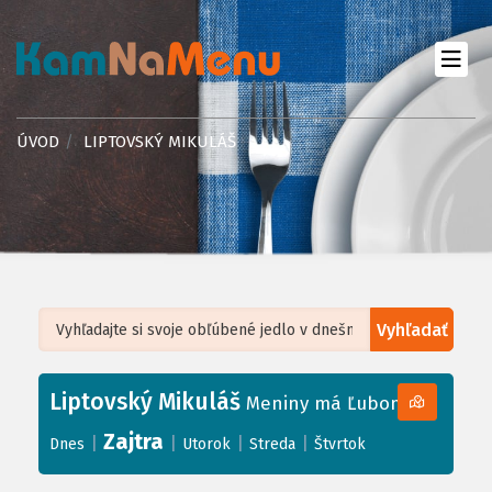
ÚVOD
LIPTOVSKÝ MIKULÁŠ
Vyhľadať
Leaflet
| ©
OpenStreetMap
, Tiles courtesy of
Humanitarian OpenStreetMap
Team
Liptovský Mikuláš
+
Meniny má Ľubomíra
−
Zajtra
|
|
|
|
Dnes
Utorok
Streda
Štvrtok