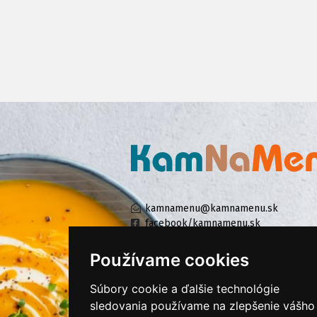
kamnamenu@kamnamenu.sk
facebook/kamnamenu.sk
instagram/kamnamenu.sk
Používame cookies
Súbory cookie a ďalšie technológie
KONTAKTUJTE NÁS
sledovania používame na zlepšenie vášho