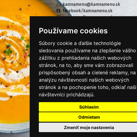
kamnamenu@kamnamenu.sk
facebook/kamnamenu.sk
instagram/kamnamenu.sk
Používame cookies
KONTAKTUJTE NÁS
Súbory cookie a ďalšie technológie
sledovania používame na zlepšenie vášho
zážitku z prehliadania našich webových
PRIHLÁSIŤ SA DO ZÁKAZNÍCKEJ ZÓNY
stránok, na to, aby sme vám zobrazovali
prispôsobený obsah a cielené reklamy, na
Všeobecné obchodné podmienky
analýzu návštevnosti našich webových
Ochrana osobných údajov
stránok a na pochopenie toho, odkiaľ naši
návštevníci prichádzajú.
Cookies
Súhlasím
Moje KamNaMenu
Pridať reštauráciu
Odmietam
Cenník balíkov
Zmeniť moje nastavenia