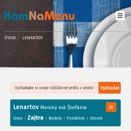
ÚVOD
LENARTOV
Vyhľadať
Leaflet
| ©
OpenStreetMap
, Tiles courtesy of
Humanitarian OpenStreetMap
Team
Lenartov
+
Meniny má Štefánia
−
Zajtra
|
|
|
|
Dnes
Nedeľa
Pondelok
Utorok