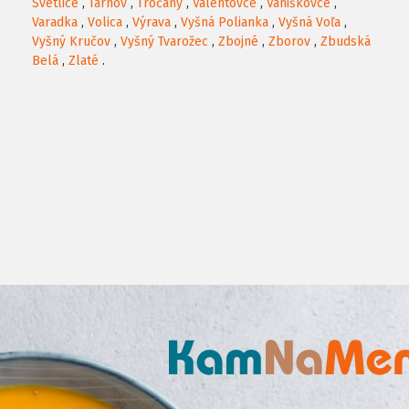
Svetlice
,
Tarnov
,
Tročany
,
Valentovce
,
Vaniškovce
,
Varadka
,
Volica
,
Výrava
,
Vyšná Polianka
,
Vyšná Voľa
,
Vyšný Kručov
,
Vyšný Tvarožec
,
Zbojné
,
Zborov
,
Zbudská
Belá
,
Zlaté
.