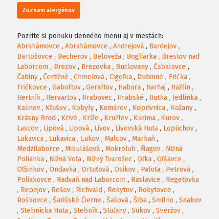
Zoznam alergénov
Pozrite si ponuku denného menu aj v mestách:
Abrahámovce
,
Abrahámovce
,
Andrejová
,
Bardejov
,
Bartošovce
,
Becherov
,
Beloveža
,
Bogliarka
,
Brestov nad
Laborcom
,
Brezov
,
Brezovka
,
Buclovany
,
Čabalovce
,
Čabiny
,
Čertižné
,
Chmeľová
,
Cigeľka
,
Dubinné
,
Frička
,
Fričkovce
,
Gaboltov
,
Geraltov
,
Habura
,
Harhaj
,
Hažlín
,
Hertník
,
Hervartov
,
Hrabovec
,
Hrabské
,
Hutka
,
Jedlinka
,
Kalinov
,
Kľušov
,
Kobyly
,
Komárov
,
Koprivnica
,
Kožany
,
Krásny Brod
,
Krivé
,
Kríže
,
Kružlov
,
Kurima
,
Kurov
,
Lascov
,
Lipová
,
Lipová
,
Livov
,
Livovská Huta
,
Lopúchov
,
Lukavica
,
Lukavica
,
Lukov
,
Malcov
,
Marhaň
,
Medzilaborce
,
Mikulášová
,
Mokroluh
,
Ňagov
,
Nižná
Polianka
,
Nižná Voľa
,
Nižný Tvarožec
,
Oľka
,
Oľšavce
,
Oľšinkov
,
Ondavka
,
Ortuťová
,
Osikov
,
Palota
,
Petrová
,
Poliakovce
,
Radvaň nad Laborcom
,
Raslavice
,
Regetovka
,
Repejov
,
Rešov
,
Richvald
,
Rokytov
,
Rokytovce
,
Roškovce
,
Šarišské Čierne
,
Šašová
,
Šiba
,
Smilno
,
Snakov
,
Stebnícka Huta
,
Stebník
,
Stuľany
,
Sukov
,
Sveržov
,