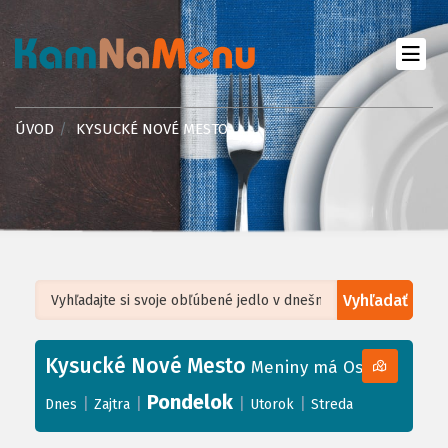
ÚVOD
KYSUCKÉ NOVÉ MESTO
Vyhľadať
Leaflet
| ©
OpenStreetMap
, Tiles courtesy of
Humanitarian OpenStreetMap
Team
Kysucké Nové Mesto
+
Meniny má Oskar
−
Pondelok
|
|
|
|
Dnes
Zajtra
Utorok
Streda