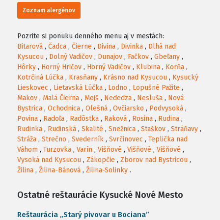
Zoznam alergénov
Pozrite si ponuku denného menu aj v mestách:
Bitarová
,
Čadca
,
Čierne
,
Divina
,
Divinka
,
Dlhá nad
Kysucou
,
Dolný Vadičov
,
Dunajov
,
Fačkov
,
Gbeľany
,
Hôrky
,
Horný Hričov
,
Horný Vadičov
,
Klubina
,
Korňa
,
Kotrčiná Lúčka
,
Krasňany
,
Krásno nad Kysucou
,
Kysucký
Lieskovec
,
Lietavská Lúčka
,
Lodno
,
Lopušné Pažite
,
Makov
,
Malá Čierna
,
Mojš
,
Nededza
,
Nesluša
,
Nová
Bystrica
,
Ochodnica
,
Olešná
,
Ovčiarsko
,
Podvysoká
,
Povina
,
Radoľa
,
Radôstka
,
Raková
,
Rosina
,
Rudina
,
Rudinka
,
Rudinská
,
Skalité
,
Snežnica
,
Staškov
,
Stráňavy
,
Stráža
,
Strečno
,
Svederník
,
Svrčinovec
,
Teplička nad
Váhom
,
Turzovka
,
Varín
,
Višňové
,
Višňové
,
Višňové
,
Vysoká nad Kysucou
,
Zákopčie
,
Zborov nad Bystricou
,
Žilina
,
Žilina-Bánová
,
Žilina-Solinky
.
Ostatné reštaurácie Kysucké Nové Mesto
Reštaurácia „Starý pivovar u Bociana”