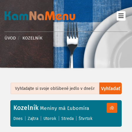
ÚVOD
KOZELNÍK
Vyhľadať
Leaflet
| ©
OpenStreetMap
, Tiles courtesy of
Humanitarian OpenStreetMap
Team
Kozelník
+
Meniny má Ľubomíra
−
|
|
|
|
Dnes
Zajtra
Utorok
Streda
Štvrtok