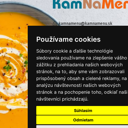
kamnamenu@kamnamenu.sk
facebook/kamnamenu.sk
instagram/kamnamenu.sk
Používame cookies
Súbory cookie a ďalšie technológie
sledovania používame na zlepšenie vášho
KONTAKTUJTE NÁS
zážitku z prehliadania našich webových
stránok, na to, aby sme vám zobrazovali
PRIHLÁSIŤ SA DO ZÁKAZNÍCKEJ ZÓNY
prispôsobený obsah a cielené reklamy, na
analýzu návštevnosti našich webových
Všeobecné obchodné podmienky
stránok a na pochopenie toho, odkiaľ naši
návštevníci prichádzajú.
Ochrana osobných údajov
Cookies
Súhlasím
Moje KamNaMenu
Odmietam