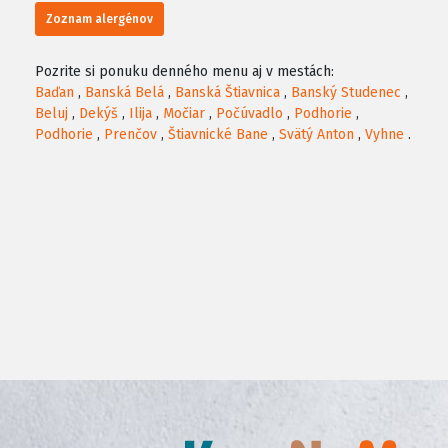
Zoznam alergénov
Pozrite si ponuku denného menu aj v mestách:
Baďan
,
Banská Belá
,
Banská Štiavnica
,
Banský Studenec
,
Beluj
,
Dekýš
,
Ilija
,
Močiar
,
Počúvadlo
,
Podhorie
,
Podhorie
,
Prenčov
,
Štiavnické Bane
,
Svätý Anton
,
Vyhne
.