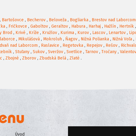
,
Bartošovce
,
Becherov
,
Beloveža
,
Bogliarka
,
Brestov nad Laborcom
čka
,
Fričkovce
,
Gaboltov
,
Geraltov
,
Habura
,
Harhaj
,
Hažlín
,
Hertník
y Brod
,
Krivé
,
Kríže
,
Kružlov
,
Kurima
,
Kurov
,
Lascov
,
Lenartov
,
Lip
laborce
,
Mikulášová
,
Mokroluh
,
Ňagov
,
Nižná Polianka
,
Nižná Voľa
,
dvaň nad Laborcom
,
Raslavice
,
Regetovka
,
Repejov
,
Rešov
,
Richval
tebník
,
Stuľany
,
Sukov
,
Sveržov
,
Svetlice
,
Tarnov
,
Tročany
,
Valento
ec
,
Zbojné
,
Zborov
,
Zbudská Belá
,
Zlaté
.
Úvod
Všeobecné obchodné podmienk