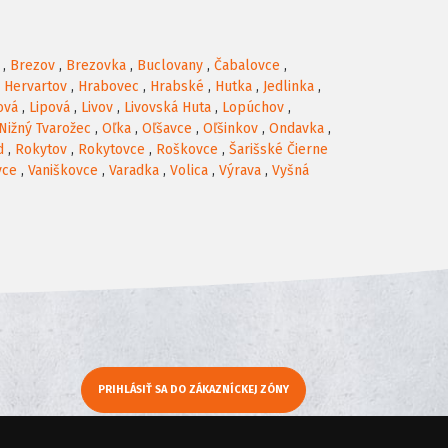
,
Brezov
,
Brezovka
,
Buclovany
,
Čabalovce
,
,
Hervartov
,
Hrabovec
,
Hrabské
,
Hutka
,
Jedlinka
,
ová
,
Lipová
,
Livov
,
Livovská Huta
,
Lopúchov
,
Nižný Tvarožec
,
Oľka
,
Oľšavce
,
Oľšinkov
,
Ondavka
,
d
,
Rokytov
,
Rokytovce
,
Roškovce
,
Šarišské Čierne
vce
,
Vaniškovce
,
Varadka
,
Volica
,
Výrava
,
Vyšná
PRIHLÁSIŤ SA DO ZÁKAZNÍCKEJ ZÓNY
y
Moje KamNaMenu