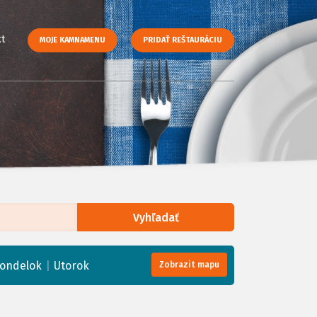
t
MOJE KAMNAMENU
PRIDAŤ REŠTAURÁCIU
Vyhľadať
enStreetMap
, Tiles courtesy of
Humanitarian OpenStreetMap Team
|
ondelok
Utorok
Zobrazit mapu