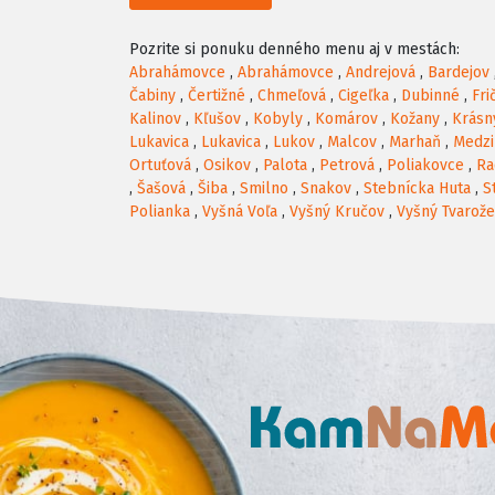
Pozrite si ponuku denného menu aj v mestách:
Abrahámovce
,
Abrahámovce
,
Andrejová
,
Bardejov
Čabiny
,
Čertižné
,
Chmeľová
,
Cigeľka
,
Dubinné
,
Fri
Kalinov
,
Kľušov
,
Kobyly
,
Komárov
,
Kožany
,
Krásn
Lukavica
,
Lukavica
,
Lukov
,
Malcov
,
Marhaň
,
Medzi
Ortuťová
,
Osikov
,
Palota
,
Petrová
,
Poliakovce
,
Ra
,
Šašová
,
Šiba
,
Smilno
,
Snakov
,
Stebnícka Huta
,
S
Polianka
,
Vyšná Voľa
,
Vyšný Kručov
,
Vyšný Tvarož