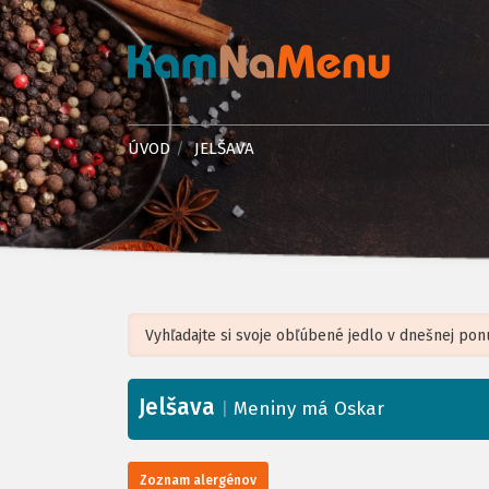
ÚVOD
JELŠAVA
Jelšava
+
|
Meniny má Oskar
−
Zoznam alergénov