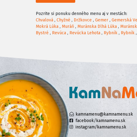
Pozrite si ponuku denného menu aj v mestách:
Chvalová
,
Chyžné
,
Držkovce
,
Gemer
,
Gemerská V
Mokrá Lúka
,
Muráň
,
Muránska Dlhá Lúka
,
Muránsk
Bystré
,
Revúca
,
Revúcka Lehota
,
Rybník
,
Rybník
kamnamenu@kamnamenu.sk
facebook/kamnamenu.sk
instagram/kamnamenu.sk