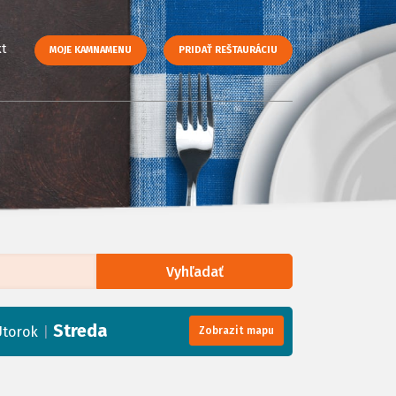
t
MOJE KAMNAMENU
PRIDAŤ REŠTAURÁCIU
Vyhľadať
enStreetMap
, Tiles courtesy of
Humanitarian OpenStreetMap Team
Streda
|
Utorok
Zobrazit mapu