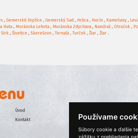
es
,
Gemerské Teplice
,
Gemerský Sad
,
Hrlica
,
Hucín
,
Kameňany
,
Lev
a Huta
,
Muránska Lehota
,
Muránska Zdychava
,
Nandraž
,
Otročok
,
Po
,
Sirk
,
Šivetice
,
Skerešovo
,
Tornaľa
,
Turčok
,
Žiar
,
Žiar
.
Úvod
Všeobecné obchodné podmienk
Používame cook
Kontakt
Ochrana osobných údajov
Súbory cookie a ďalšie t
Cookies
zážitku z prehliadania n