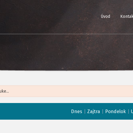
Úvod
Kontak
Leaflet
| ©
Op
|
|
|
Dnes
Zajtra
Pondelok