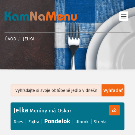
ÚVOD
JELKA
Vyhľadať
Leaflet
| ©
OpenStreetMap
, Tiles courtesy of
Humanitarian OpenStreetMap
Team
Jelka
+
Meniny má Oskar
−
Pondelok
|
|
|
|
Dnes
Zajtra
Utorok
Streda