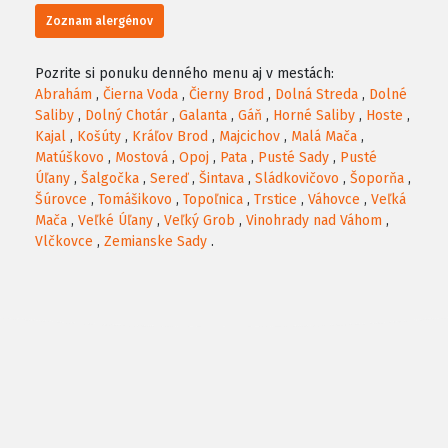
Zoznam alergénov
Pozrite si ponuku denného menu aj v mestách:
Abrahám
,
Čierna Voda
,
Čierny Brod
,
Dolná Streda
,
Dolné
Saliby
,
Dolný Chotár
,
Galanta
,
Gáň
,
Horné Saliby
,
Hoste
,
Kajal
,
Košúty
,
Kráľov Brod
,
Majcichov
,
Malá Mača
,
Matúškovo
,
Mostová
,
Opoj
,
Pata
,
Pusté Sady
,
Pusté
Úľany
,
Šalgočka
,
Sereď
,
Šintava
,
Sládkovičovo
,
Šoporňa
,
Šúrovce
,
Tomášikovo
,
Topoľnica
,
Trstice
,
Váhovce
,
Veľká
Mača
,
Veľké Úľany
,
Veľký Grob
,
Vinohrady nad Váhom
,
Vlčkovce
,
Zemianske Sady
.