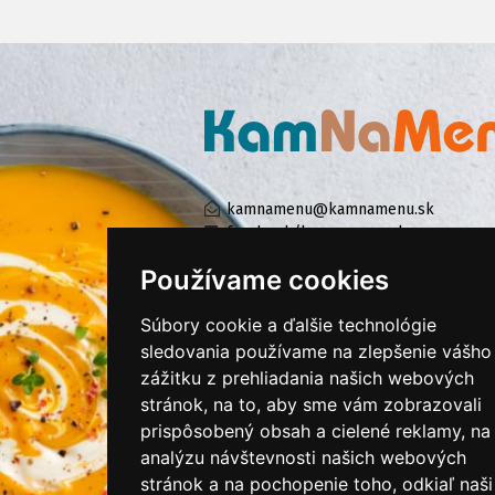
kamnamenu@kamnamenu.sk
facebook/kamnamenu.sk
instagram/kamnamenu.sk
Používame cookies
Súbory cookie a ďalšie technológie
KONTAKTUJTE NÁS
sledovania používame na zlepšenie vášho
zážitku z prehliadania našich webových
stránok, na to, aby sme vám zobrazovali
PRIHLÁSIŤ SA DO ZÁKAZNÍCKEJ ZÓNY
prispôsobený obsah a cielené reklamy, na
analýzu návštevnosti našich webových
Všeobecné obchodné podmienky
stránok a na pochopenie toho, odkiaľ naši