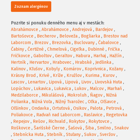
Zoznam alergénov
Pozrite si ponuku denného menu aj v mestách:
Abrahámovce
,
Abrahámovce
,
Andrejová
,
Bardejov
,
Bartošovce
,
Becherov
,
Beloveža
,
Bogliarka
,
Brestov nad
Laborcom
,
Brezov
,
Brezovka
,
Buclovany
,
Čabalovce
,
Čabiny
,
Čertižné
,
Chmeľová
,
Cigeľka
,
Dubinné
,
Frička
,
Fričkovce
,
Gaboltov
,
Geraltov
,
Habura
,
Harhaj
,
Hažlín
,
Hertník
,
Hervartov
,
Hrabovec
,
Hrabské
,
Jedlinka
,
Kalinov
,
Kľušov
,
Kobyly
,
Komárov
,
Koprivnica
,
Kožany
,
Krásny Brod
,
Krivé
,
Kríže
,
Kružlov
,
Kurima
,
Kurov
,
Lascov
,
Lenartov
,
Lipová
,
Lipová
,
Livov
,
Livovská Huta
,
Lopúchov
,
Lukavica
,
Lukavica
,
Lukov
,
Malcov
,
Marhaň
,
Medzilaborce
,
Mikulášová
,
Mokroluh
,
Ňagov
,
Nižná
Polianka
,
Nižná Voľa
,
Nižný Tvarožec
,
Oľka
,
Oľšavce
,
Oľšinkov
,
Ondavka
,
Ortuťová
,
Osikov
,
Palota
,
Petrová
,
Poliakovce
,
Radvaň nad Laborcom
,
Raslavice
,
Regetovka
,
Repejov
,
Rešov
,
Richvald
,
Rokytov
,
Rokytovce
,
Roškovce
,
Šarišské Čierne
,
Šašová
,
Šiba
,
Smilno
,
Snakov
,
Stebnícka Huta
,
Stebník
,
Stuľany
,
Sukov
,
Sveržov
,