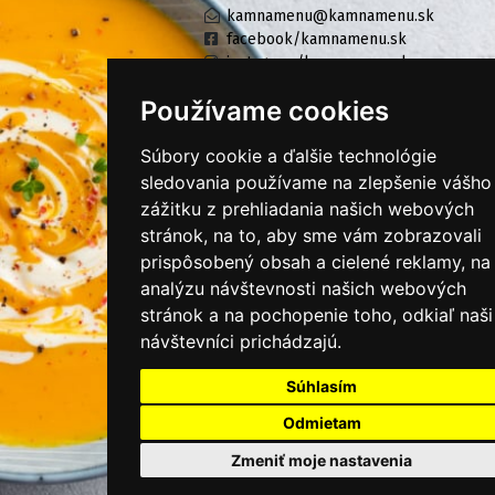
kamnamenu@kamnamenu.sk
facebook/kamnamenu.sk
instagram/kamnamenu.sk
Používame cookies
KONTAKTUJTE NÁS
Súbory cookie a ďalšie technológie
sledovania používame na zlepšenie vášho
zážitku z prehliadania našich webových
PRIHLÁSIŤ SA DO ZÁKAZNÍCKEJ ZÓNY
stránok, na to, aby sme vám zobrazovali
prispôsobený obsah a cielené reklamy, na
Všeobecné obchodné podmienky
analýzu návštevnosti našich webových
Ochrana osobných údajov
stránok a na pochopenie toho, odkiaľ naši
návštevníci prichádzajú.
Cookies
Súhlasím
Moje KamNaMenu
Pridať reštauráciu
Odmietam
Cenník balíkov
Zmeniť moje nastavenia