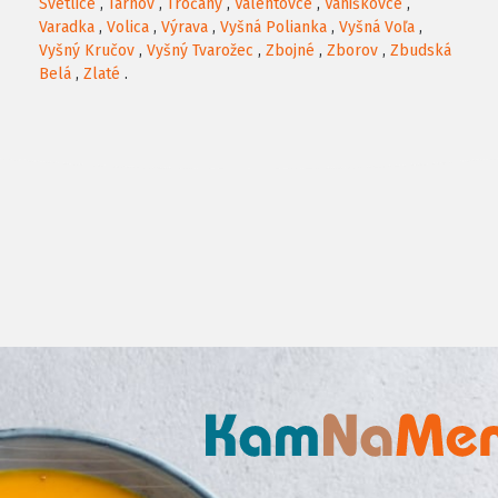
Svetlice
,
Tarnov
,
Tročany
,
Valentovce
,
Vaniškovce
,
Varadka
,
Volica
,
Výrava
,
Vyšná Polianka
,
Vyšná Voľa
,
Vyšný Kručov
,
Vyšný Tvarožec
,
Zbojné
,
Zborov
,
Zbudská
Belá
,
Zlaté
.