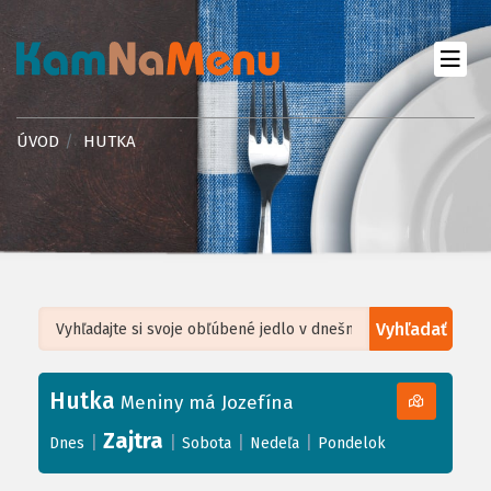
ÚVOD
HUTKA
Vyhľadať
Leaflet
| ©
OpenStreetMap
, Tiles courtesy of
Humanitarian OpenStreetMap
Team
Hutka
+
Meniny má Jozefína
−
Zajtra
|
|
|
|
Dnes
Sobota
Nedeľa
Pondelok