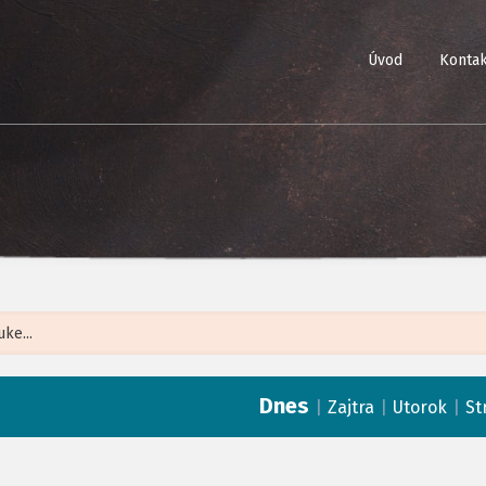
Úvod
Kontak
Leaflet
| ©
Op
Dnes
|
|
|
Zajtra
Utorok
St