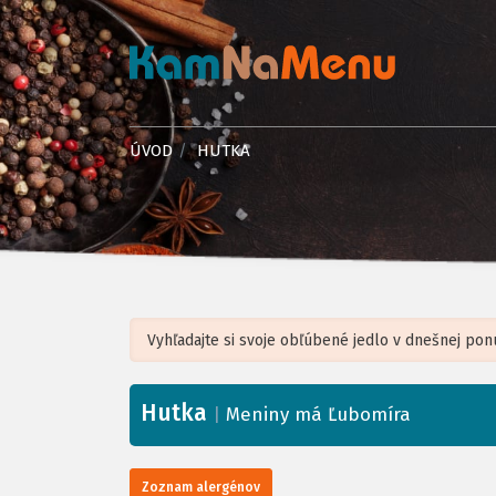
ÚVOD
HUTKA
Hutka
+
|
Meniny má Ľubomíra
−
Zoznam alergénov