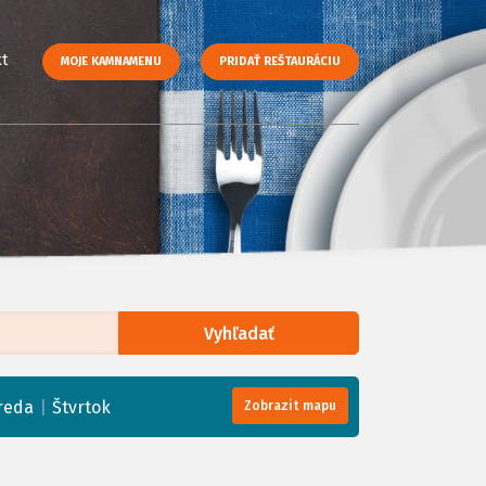
t
MOJE KAMNAMENU
PRIDAŤ REŠTAURÁCIU
Vyhľadať
enStreetMap
, Tiles courtesy of
Humanitarian OpenStreetMap Team
|
reda
Štvrtok
Zobrazit mapu