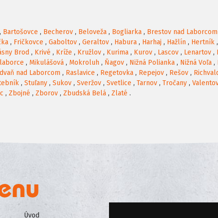
,
Bartošovce
,
Becherov
,
Beloveža
,
Bogliarka
,
Brestov nad Laborcom
čka
,
Fričkovce
,
Gaboltov
,
Geraltov
,
Habura
,
Harhaj
,
Hažlín
,
Hertník
ásny Brod
,
Krivé
,
Kríže
,
Kružlov
,
Kurima
,
Kurov
,
Lascov
,
Lenartov
,
laborce
,
Mikulášová
,
Mokroluh
,
Ňagov
,
Nižná Polianka
,
Nižná Voľa
,
dvaň nad Laborcom
,
Raslavice
,
Regetovka
,
Repejov
,
Rešov
,
Richval
tebník
,
Stuľany
,
Sukov
,
Sveržov
,
Svetlice
,
Tarnov
,
Tročany
,
Valento
ec
,
Zbojné
,
Zborov
,
Zbudská Belá
,
Zlaté
.
Úvod
Všeobecné obchodné podmienk