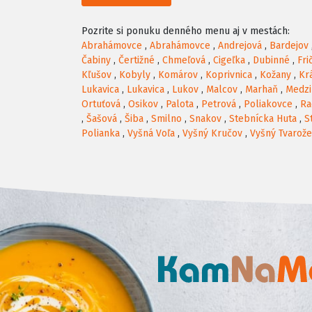
Pozrite si ponuku denného menu aj v mestách:
Abrahámovce
,
Abrahámovce
,
Andrejová
,
Bardejov
Čabiny
,
Čertižné
,
Chmeľová
,
Cigeľka
,
Dubinné
,
Fri
Kľušov
,
Kobyly
,
Komárov
,
Koprivnica
,
Kožany
,
Kr
Lukavica
,
Lukavica
,
Lukov
,
Malcov
,
Marhaň
,
Medzi
Ortuťová
,
Osikov
,
Palota
,
Petrová
,
Poliakovce
,
Ra
,
Šašová
,
Šiba
,
Smilno
,
Snakov
,
Stebnícka Huta
,
S
Polianka
,
Vyšná Voľa
,
Vyšný Kručov
,
Vyšný Tvarož