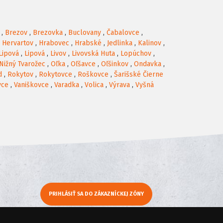
,
Brezov
,
Brezovka
,
Buclovany
,
Čabalovce
,
,
Hervartov
,
Hrabovec
,
Hrabské
,
Jedlinka
,
Kalinov
,
Lipová
,
Lipová
,
Livov
,
Livovská Huta
,
Lopúchov
,
Nižný Tvarožec
,
Oľka
,
Oľšavce
,
Oľšinkov
,
Ondavka
,
d
,
Rokytov
,
Rokytovce
,
Roškovce
,
Šarišské Čierne
vce
,
Vaniškovce
,
Varadka
,
Volica
,
Výrava
,
Vyšná
PRIHLÁSIŤ SA DO ZÁKAZNÍCKEJ ZÓNY
y
Moje KamNaMenu