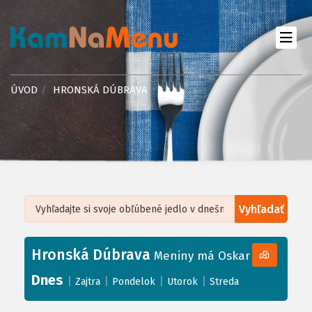
ÚVOD
HRONSKÁ DÚBRAVA
Vyhľadať
Leaflet
| ©
OpenStreetMap
, Tiles courtesy of
Humanitarian OpenStreetMap
Team
Hronská Dúbrava
+
Meniny má Oskar
−
Dnes
|
|
|
|
Zajtra
Pondelok
Utorok
Streda