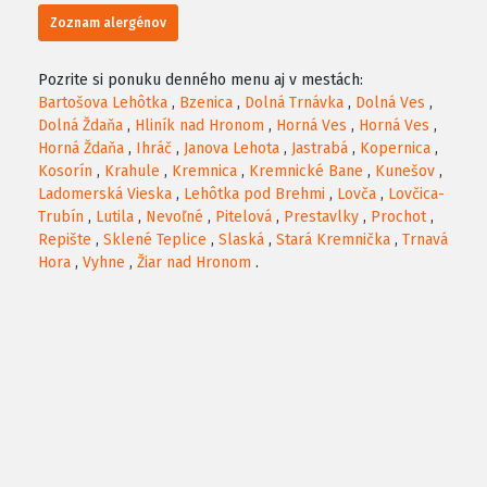
Zoznam alergénov
Pozrite si ponuku denného menu aj v mestách:
Bartošova Lehôtka
,
Bzenica
,
Dolná Trnávka
,
Dolná Ves
,
Dolná Ždaňa
,
Hliník nad Hronom
,
Horná Ves
,
Horná Ves
,
Horná Ždaňa
,
Ihráč
,
Janova Lehota
,
Jastrabá
,
Kopernica
,
Kosorín
,
Krahule
,
Kremnica
,
Kremnické Bane
,
Kunešov
,
Ladomerská Vieska
,
Lehôtka pod Brehmi
,
Lovča
,
Lovčica-
Trubín
,
Lutila
,
Nevoľné
,
Pitelová
,
Prestavlky
,
Prochot
,
Repište
,
Sklené Teplice
,
Slaská
,
Stará Kremnička
,
Trnavá
Hora
,
Vyhne
,
Žiar nad Hronom
.