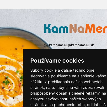
kamnamenu@kamnamenu.sk
facebook/kamnamenu.sk
instagram/kamnamenu.sk
Používame cookies
Súbory cookie a ďalšie technológie
KONTAKTUJTE NÁS
sledovania používame na zlepšenie vášho
zážitku z prehliadania našich webových
stránok, na to, aby sme vám zobrazovali
PRIHLÁSIŤ SA DO ZÁKAZNÍCKEJ ZÓNY
prispôsobený obsah a cielené reklamy, na
analýzu návštevnosti našich webových
Všeobecné obchodné podmienky
stránok a na pochopenie toho, odkiaľ naši