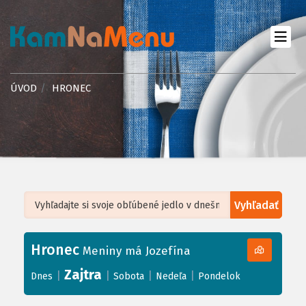
ÚVOD
HRONEC
Vyhľadať
Leaflet
| ©
OpenStreetMap
, Tiles courtesy of
Humanitarian OpenStreetMap
Team
Hronec
+
Meniny má Jozefína
−
Zajtra
|
|
|
|
Dnes
Sobota
Nedeľa
Pondelok