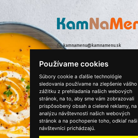
kamnamenu@kamnamenu.sk
facebook/kamnamenu.sk
instagram/kamnamenu.sk
Používame cookies
Súbory cookie a ďalšie technológie
KONTAKTUJTE NÁS
sledovania používame na zlepšenie vášho
zážitku z prehliadania našich webových
stránok, na to, aby sme vám zobrazovali
PRIHLÁSIŤ SA DO ZÁKAZNÍCKEJ ZÓNY
prispôsobený obsah a cielené reklamy, na
analýzu návštevnosti našich webových
Všeobecné obchodné podmienky
stránok a na pochopenie toho, odkiaľ naši
Ochrana osobných údajov
návštevníci prichádzajú.
Cookies