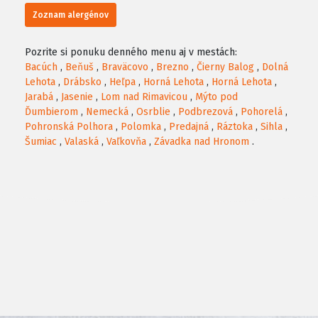
Zoznam alergénov
Pozrite si ponuku denného menu aj v mestách:
Bacúch
,
Beňuš
,
Braväcovo
,
Brezno
,
Čierny Balog
,
Dolná
Lehota
,
Drábsko
,
Heľpa
,
Horná Lehota
,
Horná Lehota
,
Jarabá
,
Jasenie
,
Lom nad Rimavicou
,
Mýto pod
Ďumbierom
,
Nemecká
,
Osrblie
,
Podbrezová
,
Pohorelá
,
Pohronská Polhora
,
Polomka
,
Predajná
,
Ráztoka
,
Sihla
,
Šumiac
,
Valaská
,
Vaľkovňa
,
Závadka nad Hronom
.