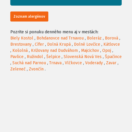
Zoznam alergénov
Pozrite si ponuku denného menu aj v mestách:
Biely Kostol
,
Bohdanovce nad Trnavou
,
Boleráz
,
Borová
,
Brestovany
,
Cífer
,
Dolná Krupá
,
Dolné Lovčice
,
Kátlovce
,
Košolná
,
Križovany nad Dudváhom
,
Majcichov
,
Opoj
,
Pavlice
,
Ružindol
,
Šelpice
,
Slovenská Nová Ves
,
Špačince
,
Suchá nad Parnou
,
Trnava
,
Vlčkovce
,
Voderady
,
Zavar
,
Zeleneč
,
Zvončín
.