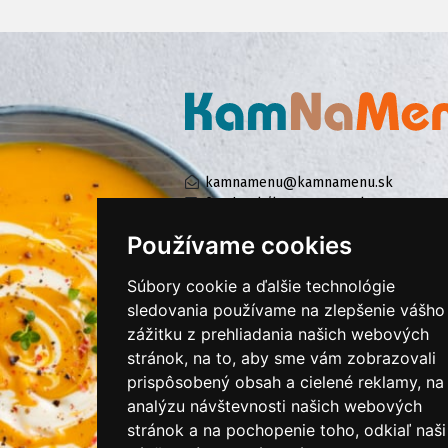
kamnamenu@kamnamenu.sk
facebook/kamnamenu.sk
instagram/kamnamenu.sk
Používame cookies
Súbory cookie a ďalšie technológie
KONTAKTUJTE NÁS
sledovania používame na zlepšenie vášho
zážitku z prehliadania našich webových
stránok, na to, aby sme vám zobrazovali
PRIHLÁSIŤ SA DO ZÁKAZNÍCKEJ ZÓNY
prispôsobený obsah a cielené reklamy, na
analýzu návštevnosti našich webových
Všeobecné obchodné podmienky
stránok a na pochopenie toho, odkiaľ naši