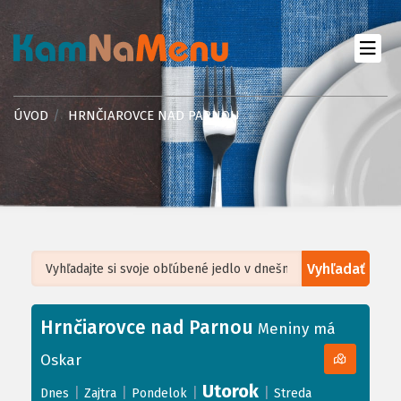
ÚVOD
HRNČIAROVCE NAD PARNOU
Vyhľadať
Leaflet
| ©
OpenStreetMap
, Tiles courtesy of
Humanitarian OpenStreetMap
Team
Hrnčiarovce nad Parnou
+
Meniny má
−
Oskar
Utorok
|
|
|
|
Dnes
Zajtra
Pondelok
Streda