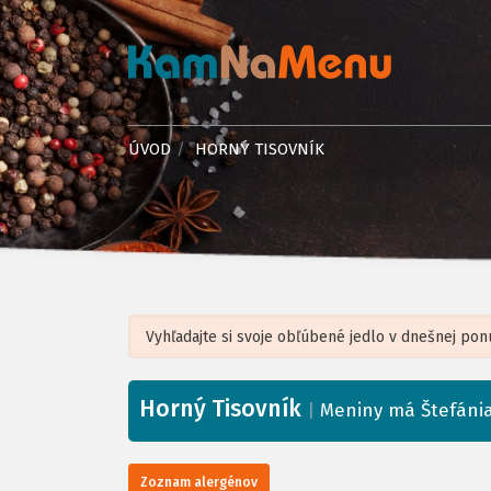
ÚVOD
HORNÝ TISOVNÍK
Horný Tisovník
+
|
Meniny má Štefáni
−
Zoznam alergénov