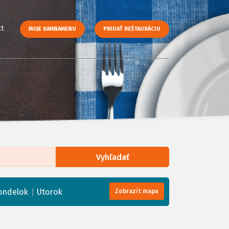
t
MOJE KAMNAMENU
PRIDAŤ REŠTAURÁCIU
Vyhľadať
enStreetMap
, Tiles courtesy of
Humanitarian OpenStreetMap Team
|
ondelok
Utorok
Zobrazit mapu