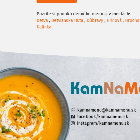
Pozrite si ponuku denného menu aj v mestách:
Detva
,
Detvianska Huta
,
Dúbravy
,
Hriňová
,
Hrocho
Kalinka
.
kamnamenu@kamnamenu.sk
facebook/kamnamenu.sk
instagram/kamnamenu.sk