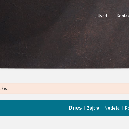
Úvod
Kontak
Leaflet
| ©
Op
Dnes
a
|
|
|
Zajtra
Nedeľa
P