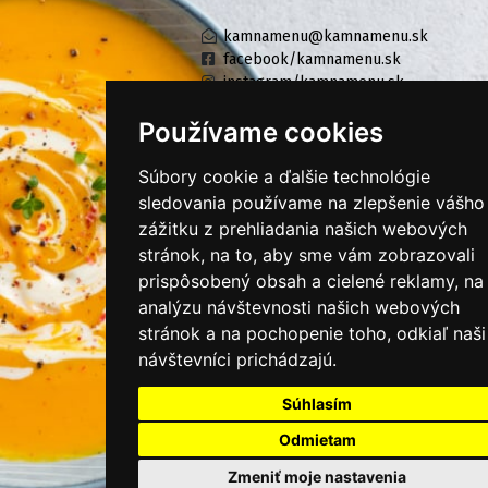
kamnamenu@kamnamenu.sk
facebook/kamnamenu.sk
instagram/kamnamenu.sk
Používame cookies
KONTAKTUJTE NÁS
Súbory cookie a ďalšie technológie
sledovania používame na zlepšenie vášho
zážitku z prehliadania našich webových
PRIHLÁSIŤ SA DO ZÁKAZNÍCKEJ ZÓNY
stránok, na to, aby sme vám zobrazovali
prispôsobený obsah a cielené reklamy, na
Všeobecné obchodné podmienky
analýzu návštevnosti našich webových
Ochrana osobných údajov
stránok a na pochopenie toho, odkiaľ naši
návštevníci prichádzajú.
Cookies
Moje KamNaMenu
Súhlasím
Pridať reštauráciu
Odmietam
Cenník balíkov
Zmeniť moje nastavenia