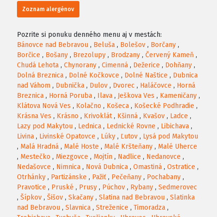
Zoznam alergénov
Pozrite si ponuku denného menu aj v mestách:
Bánovce nad Bebravou
,
Beluša
,
Bolešov
,
Borčany
,
Borčice
,
Bošany
,
Brezolupy
,
Brodzany
,
Červený Kameň
,
Chudá Lehota
,
Chynorany
,
Cimenná
,
Dežerice
,
Dohňany
,
Dolná Breznica
,
Dolné Kočkovce
,
Dolné Naštice
,
Dubnica
nad Váhom
,
Dubnička
,
Dulov
,
Dvorec
,
Haláčovce
,
Horná
Breznica
,
Horná Poruba
,
Ilava
,
Ješkova Ves
,
Kameničany
,
Klátova Nová Ves
,
Kolačno
,
Košeca
,
Košecké Podhradie
,
Krásna Ves
,
Krásno
,
Krivoklát
,
Kšinná
,
Kvašov
,
Ladce
,
Lazy pod Makytou
,
Lednica
,
Lednické Rovne
,
Libichava
,
Livina
,
Livinské Opatovce
,
Lúky
,
Ľutov
,
Lysá pod Makytou
,
Malá Hradná
,
Malé Hoste
,
Malé Kršteňany
,
Malé Uherce
,
Mestečko
,
Miezgovce
,
Mojtín
,
Nadlice
,
Nedanovce
,
Nedašovce
,
Nimnica
,
Nová Dubnica
,
Omastiná
,
Ostratice
,
Otrhánky
,
Partizánske
,
Pažiť
,
Pečeňany
,
Pochabany
,
Pravotice
,
Pruské
,
Prusy
,
Púchov
,
Rybany
,
Sedmerovec
,
Šípkov
,
Šišov
,
Skačany
,
Slatina nad Bebravou
,
Slatinka
nad Bebravou
,
Slavnica
,
Streženice
,
Timoradza
,