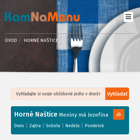
ÚVOD
HORNÉ NAŠTICE
Vyhľadať
Leaflet
| ©
OpenStreetMap
, Tiles courtesy of
Humanitarian OpenStreetMap
Team
Horné Naštice
+
Meniny má Jozefína
−
|
|
|
|
Dnes
Zajtra
Sobota
Nedeľa
Pondelok