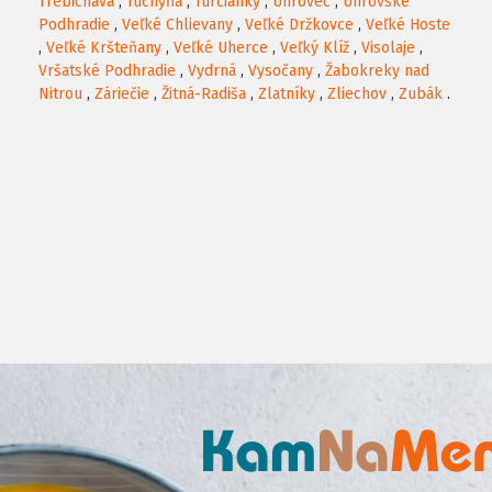
Trebichava
,
Tuchyňa
,
Turčianky
,
Uhrovec
,
Uhrovské
Podhradie
,
Veľké Chlievany
,
Veľké Držkovce
,
Veľké Hoste
,
Veľké Kršteňany
,
Veľké Uherce
,
Veľký Klíž
,
Visolaje
,
Vršatské Podhradie
,
Vydrná
,
Vysočany
,
Žabokreky nad
Nitrou
,
Záriečie
,
Žitná-Radiša
,
Zlatníky
,
Zliechov
,
Zubák
.