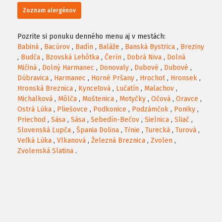
Zoznam alergénov
Pozrite si ponuku denného menu aj v mestách:
Babiná
,
Bacúrov
,
Badín
,
Baláže
,
Banská Bystrica
,
Breziny
,
Budča
,
Bzovská Lehôtka
,
Čerín
,
Dobrá Niva
,
Dolná
Mičiná
,
Dolný Harmanec
,
Donovaly
,
Dubové
,
Dubové
,
Dúbravica
,
Harmanec
,
Horné Pršany
,
Hrochoť
,
Hronsek
,
Hronská Breznica
,
Kynceľová
,
Lučatín
,
Malachov
,
Michalková
,
Môlča
,
Moštenica
,
Motyčky
,
Očová
,
Oravce
,
Ostrá Lúka
,
Pliešovce
,
Podkonice
,
Podzámčok
,
Poniky
,
Priechod
,
Sása
,
Sása
,
Sebedín-Bečov
,
Sielnica
,
Sliač
,
Slovenská Ľupča
,
Špania Dolina
,
Tŕnie
,
Turecká
,
Turová
,
Veľká Lúka
,
Vlkanová
,
Železná Breznica
,
Zvolen
,
Zvolenská Slatina
.