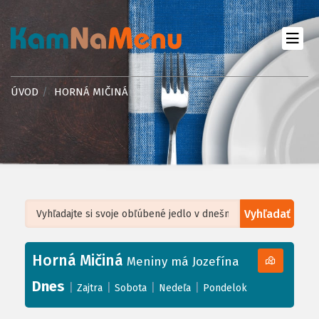
ÚVOD
HORNÁ MIČINÁ
Vyhľadať
Leaflet
| ©
OpenStreetMap
, Tiles courtesy of
Humanitarian OpenStreetMap
Team
Horná Mičiná
+
Meniny má Jozefína
−
Dnes
|
|
|
|
Zajtra
Sobota
Nedeľa
Pondelok