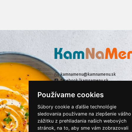
kamnamenu@kamnamenu.sk
facebook/kamnamenu.sk
instagram/kamnamenu.sk
Používame cookies
Súbory cookie a ďalšie technológie
KONTAKTUJTE NÁS
sledovania používame na zlepšenie vášho
zážitku z prehliadania našich webových
stránok, na to, aby sme vám zobrazovali
PRIHLÁSIŤ SA DO ZÁKAZNÍCKEJ ZÓNY