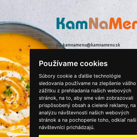
kamnamenu@kamnamenu.sk
facebook/kamnamenu.sk
instagram/kamnamenu.sk
Používame cookies
Súbory cookie a ďalšie technológie
KONTAKTUJTE NÁS
sledovania používame na zlepšenie vášho
zážitku z prehliadania našich webových
stránok, na to, aby sme vám zobrazovali
PRIHLÁSIŤ SA DO ZÁKAZNÍCKEJ ZÓNY
prispôsobený obsah a cielené reklamy, na
analýzu návštevnosti našich webových
Všeobecné obchodné podmienky
stránok a na pochopenie toho, odkiaľ naši
Ochrana osobných údajov
návštevníci prichádzajú.
Cookies