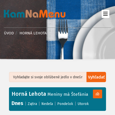
ÚVOD
HORNÁ LEHOTA
Vyhľadať
Leaflet
| ©
OpenStreetMap
, Tiles courtesy of
Humanitarian OpenStreetMap
Team
Horná Lehota
+
Meniny má Štefánia
−
Dnes
|
|
|
|
Zajtra
Nedeľa
Pondelok
Utorok