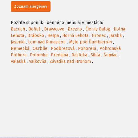
Zoznam alergénov
Pozrite si ponuku denného menu aj v mestách:
Bacúch
,
Beňuš
,
Braväcovo
,
Brezno
,
Čierny Balog
,
Dolná
Lehota
,
Drábsko
,
Heľpa
,
Horná Lehota
,
Hronec
,
Jarabá
,
Jasenie
,
Lom nad Rimavicou
,
Mýto pod Ďumbierom
,
Nemecká
,
Osrblie
,
Podbrezová
,
Pohorelá
,
Pohronská
Polhora
,
Polomka
,
Predajná
,
Ráztoka
,
Sihla
,
Šumiac
,
Valaská
,
Vaľkovňa
,
Závadka nad Hronom
.