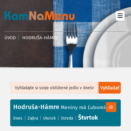
ÚVOD
HODRUŠA-HÁMRE
Vyhľadať
Leaflet
| ©
OpenStreetMap
, Tiles courtesy of
Humanitarian OpenStreetMap
Team
Hodruša-Hámre
+
Meniny má Ľubomíra
−
Štvrtok
|
|
|
|
Dnes
Zajtra
Utorok
Streda