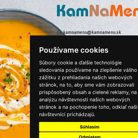
kamnamenu@kamnamenu.sk
facebook/kamnamenu.sk
instagram/kamnamenu.sk
Používame cookies
Súbory cookie a ďalšie technológie
KONTAKTUJTE NÁS
sledovania používame na zlepšenie vášho
zážitku z prehliadania našich webových
stránok, na to, aby sme vám zobrazovali
PRIHLÁSIŤ SA DO ZÁKAZNÍCKEJ ZÓNY
prispôsobený obsah a cielené reklamy, na
analýzu návštevnosti našich webových
Všeobecné obchodné podmienky
stránok a na pochopenie toho, odkiaľ naši
návštevníci prichádzajú.
Ochrana osobných údajov
Cookies
Súhlasím
Moje KamNaMenu
Odmietam