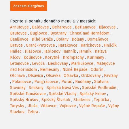
Zoznam alergénov
Pozrite si ponuku denného menu aj v mestách:
Arnutovce
,
Baldovce
,
Beharovce
,
Betlanovce
,
Bijacovce
,
Brutovce
,
Buglovce
,
Bystrany
,
Chrasť nad Hornádom
,
Danišovce
,
Dlhé Stráže
,
Doľany
,
Doľany
,
Domaňovce
,
Dravce
,
Granč-Petrovce
,
Harakovce
,
Harichovce
,
Hnilčík
,
Hnilec
,
Iliašovce
,
Jablonov
,
Jamník
,
Jamník
,
Kaľava
,
Klčov
,
Kolinovce
,
Korytné
,
Krompachy
,
Kurimany
,
Letanovce
,
Levoča
,
Lieskovany
,
Markušovce
,
Matejovce
nad Hornádom
,
Nemešany
,
Nižné Repaše
,
Odorín
,
Olcnava
,
Oľšavica
,
Oľšavka
,
Oľšavka
,
Ordzovany
,
Pavľany
,
Poľanovce
,
Pongrácovce
,
Poráč
,
Rudňany
,
Slatvina
,
Slovinky
,
Smižany
,
Spišská Nová Ves
,
Spišské Podhradie
,
Spišské Tomášovce
,
Spišské Vlachy
,
Spišský Hrhov
,
Spišský Hrušov
,
Spišský Štvrtok
,
Studenec
,
Teplička
,
Torysky
,
Uloža
,
Vítkovce
,
Vojkovce
,
Vyšné Repaše
,
Vyšný
Slavkov
,
Žehra
.