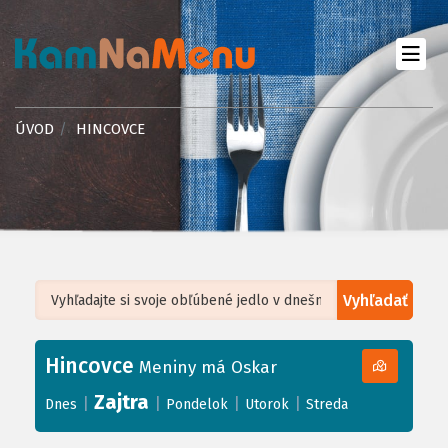
ÚVOD
HINCOVCE
Vyhľadať
Leaflet
| ©
OpenStreetMap
, Tiles courtesy of
Humanitarian OpenStreetMap
Team
Hincovce
+
Meniny má Oskar
−
Zajtra
|
|
|
|
Dnes
Pondelok
Utorok
Streda