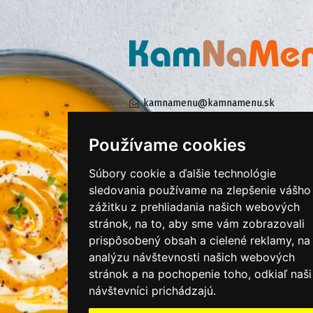
kamnamenu@kamnamenu.sk
facebook/kamnamenu.sk
instagram/kamnamenu.sk
Používame cookies
Súbory cookie a ďalšie technológie
KONTAKTUJTE NÁS
sledovania používame na zlepšenie vášho
zážitku z prehliadania našich webových
stránok, na to, aby sme vám zobrazovali
PRIHLÁSIŤ SA DO ZÁKAZNÍCKEJ ZÓNY
prispôsobený obsah a cielené reklamy, na
analýzu návštevnosti našich webových
Všeobecné obchodné podmienky
stránok a na pochopenie toho, odkiaľ naši
Ochrana osobných údajov
návštevníci prichádzajú.
Cookies