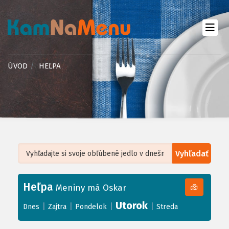
ÚVOD
HEĽPA
Vyhľadať
Leaflet
| ©
OpenStreetMap
, Tiles courtesy of
Humanitarian OpenStreetMap
Team
Heľpa
+
Meniny má Oskar
−
Utorok
|
|
|
|
Dnes
Zajtra
Pondelok
Streda