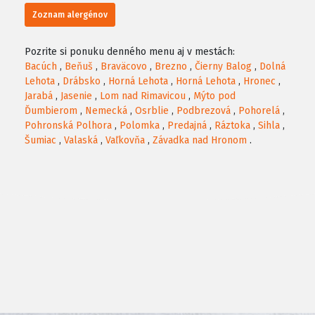
Zoznam alergénov
Pozrite si ponuku denného menu aj v mestách:
Bacúch
,
Beňuš
,
Braväcovo
,
Brezno
,
Čierny Balog
,
Dolná
Lehota
,
Drábsko
,
Horná Lehota
,
Horná Lehota
,
Hronec
,
Jarabá
,
Jasenie
,
Lom nad Rimavicou
,
Mýto pod
Ďumbierom
,
Nemecká
,
Osrblie
,
Podbrezová
,
Pohorelá
,
Pohronská Polhora
,
Polomka
,
Predajná
,
Ráztoka
,
Sihla
,
Šumiac
,
Valaská
,
Vaľkovňa
,
Závadka nad Hronom
.