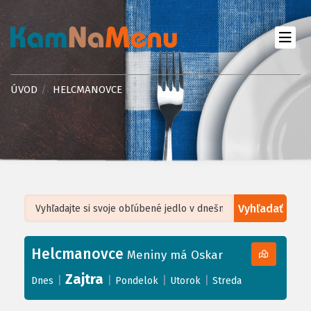
ÚVOD
HELCMANOVCE
Vyhľadať
Leaflet
| ©
OpenStreetMap
, Tiles courtesy of
Humanitarian OpenStreetMap
Team
Helcmanovce
+
Meniny má Oskar
−
Zajtra
|
|
|
|
Dnes
Pondelok
Utorok
Streda