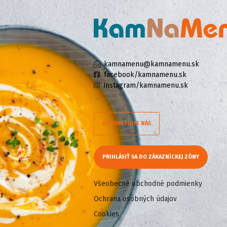
kamnamenu@kamnamenu.sk
facebook/kamnamenu.sk
instagram/kamnamenu.sk
KONTAKTUJTE NÁS
PRIHLÁSIŤ SA DO ZÁKAZNÍCKEJ ZÓNY
Všeobecné obchodné podmienky
Ochrana osobných údajov
Cookies