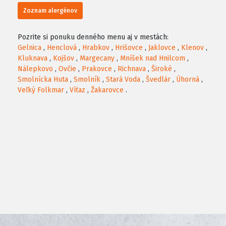
Zoznam alergénov
Pozrite si ponuku denného menu aj v mestách:
Gelnica
,
Henclová
,
Hrabkov
,
Hrišovce
,
Jaklovce
,
Klenov
,
Kluknava
,
Kojšov
,
Margecany
,
Mníšek nad Hnilcom
,
Nálepkovo
,
Ovčie
,
Prakovce
,
Richnava
,
Široké
,
Smolnícka Huta
,
Smolník
,
Stará Voda
,
Švedlár
,
Úhorná
,
Veľký Folkmar
,
Víťaz
,
Žakarovce
.