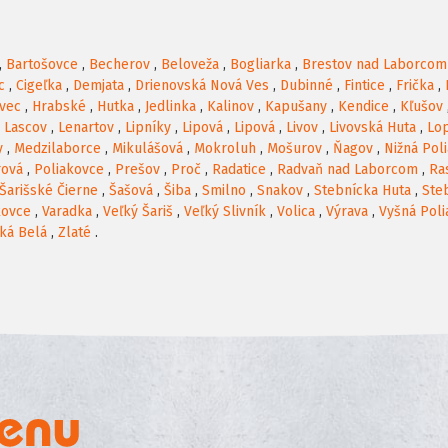
,
Bartošovce
,
Becherov
,
Beloveža
,
Bogliarka
,
Brestov nad Laborcom
c
,
Cigeľka
,
Demjata
,
Drienovská Nová Ves
,
Dubinné
,
Fintice
,
Frička
,
vec
,
Hrabské
,
Hutka
,
Jedlinka
,
Kalinov
,
Kapušany
,
Kendice
,
Kľušov
,
Lascov
,
Lenartov
,
Lipníky
,
Lipová
,
Lipová
,
Livov
,
Livovská Huta
,
Lo
y
,
Medzilaborce
,
Mikulášová
,
Mokroluh
,
Mošurov
,
Ňagov
,
Nižná Pol
rová
,
Poliakovce
,
Prešov
,
Proč
,
Radatice
,
Radvaň nad Laborcom
,
Ra
Šarišské Čierne
,
Šašová
,
Šiba
,
Smilno
,
Snakov
,
Stebnícka Huta
,
Ste
kovce
,
Varadka
,
Veľký Šariš
,
Veľký Slivník
,
Volica
,
Výrava
,
Vyšná Poli
ká Belá
,
Zlaté
.