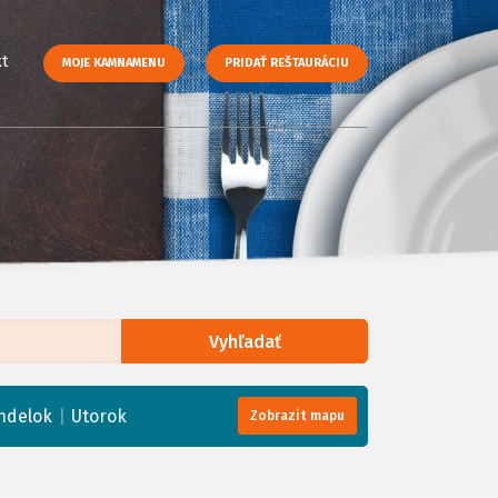
t
MOJE KAMNAMENU
PRIDAŤ REŠTAURÁCIU
Vyhľadať
enStreetMap
, Tiles courtesy of
Humanitarian OpenStreetMap Team
|
ndelok
Utorok
Zobrazit mapu