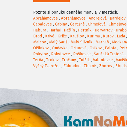
Pozrite si ponuku denného menu aj v mestách:
Abrahámovce
,
Abrahámovce
,
Andrejová
,
Bardejov
Čabalovce
,
Čabiny
,
Čertižné
,
Chmeľová
,
Chmeľove
Habura
,
Harhaj
,
Hažlín
,
Hertník
,
Hervartov
,
Hrabo
Brod
,
Krivé
,
Kríže
,
Kružlov
,
Kurima
,
Kurov
,
Lada
Malcov
,
Malý Šariš
,
Malý Slivník
,
Marhaň
,
Medzan
Oľšinkov
,
Ondavka
,
Ortuťová
,
Osikov
,
Palota
,
Pet
Rokytov
,
Rokytovce
,
Roškovce
,
Šarišská Trstená
,
Terňa
,
Trnkov
,
Tročany
,
Tulčík
,
Valentovce
,
Vaniš
Vyšný Tvarožec
,
Záhradné
,
Zbojné
,
Zborov
,
Zbuds