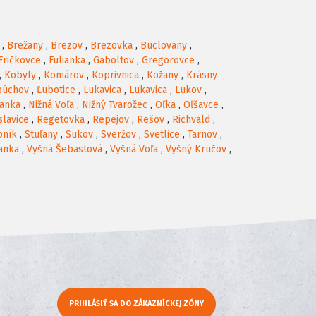
,
Brežany
,
Brezov
,
Brezovka
,
Buclovany
,
Fričkovce
,
Fulianka
,
Gaboltov
,
Gregorovce
,
,
Kobyly
,
Komárov
,
Koprivnica
,
Kožany
,
Krásny
púchov
,
Ľubotice
,
Lukavica
,
Lukavica
,
Lukov
,
ianka
,
Nižná Voľa
,
Nižný Tvarožec
,
Oľka
,
Oľšavce
,
slavice
,
Regetovka
,
Repejov
,
Rešov
,
Richvald
,
bník
,
Stuľany
,
Sukov
,
Sveržov
,
Svetlice
,
Tarnov
,
anka
,
Vyšná Šebastová
,
Vyšná Voľa
,
Vyšný Kručov
,
PRIHLÁSIŤ SA DO ZÁKAZNÍCKEJ ZÓNY