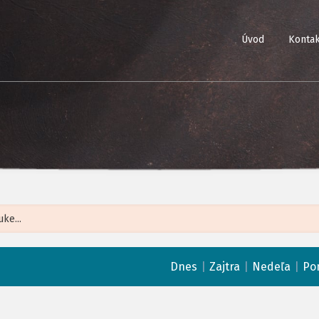
Úvod
Kontak
Leaflet
| ©
Op
|
|
|
Dnes
Zajtra
Nedeľa
Po