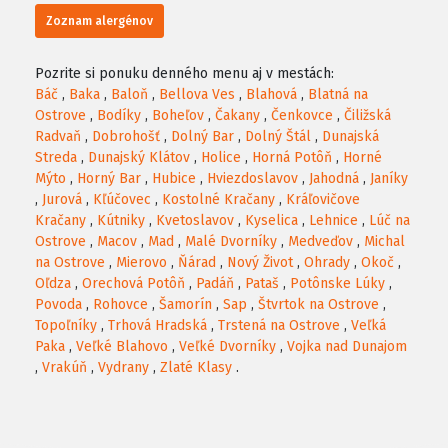
Zoznam alergénov
Pozrite si ponuku denného menu aj v mestách:
Báč
,
Baka
,
Baloň
,
Bellova Ves
,
Blahová
,
Blatná na
Ostrove
,
Bodíky
,
Boheľov
,
Čakany
,
Čenkovce
,
Čiližská
Radvaň
,
Dobrohošť
,
Dolný Bar
,
Dolný Štál
,
Dunajská
Streda
,
Dunajský Klátov
,
Holice
,
Horná Potôň
,
Horné
Mýto
,
Horný Bar
,
Hubice
,
Hviezdoslavov
,
Jahodná
,
Janíky
,
Jurová
,
Kľúčovec
,
Kostolné Kračany
,
Kráľovičove
Kračany
,
Kútniky
,
Kvetoslavov
,
Kyselica
,
Lehnice
,
Lúč na
Ostrove
,
Macov
,
Mad
,
Malé Dvorníky
,
Medveďov
,
Michal
na Ostrove
,
Mierovo
,
Ňárad
,
Nový Život
,
Ohrady
,
Okoč
,
Oľdza
,
Orechová Potôň
,
Padáň
,
Pataš
,
Potônske Lúky
,
Povoda
,
Rohovce
,
Šamorín
,
Sap
,
Štvrtok na Ostrove
,
Topoľníky
,
Trhová Hradská
,
Trstená na Ostrove
,
Veľká
Paka
,
Veľké Blahovo
,
Veľké Dvorníky
,
Vojka nad Dunajom
,
Vrakúň
,
Vydrany
,
Zlaté Klasy
.