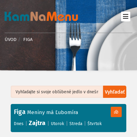
ÚVOD
FIGA
Vyhľadať
Leaflet
| ©
OpenStreetMap
, Tiles courtesy of
Humanitarian OpenStreetMap
Team
Figa
+
Meniny má Ľubomíra
−
Zajtra
|
|
|
|
Dnes
Utorok
Streda
Štvrtok