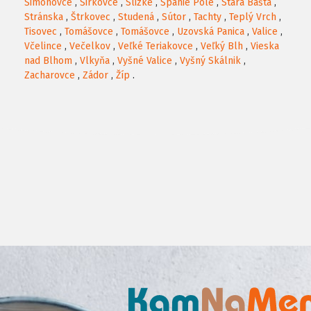
Šimonovce
,
Širkovce
,
Slizké
,
Španie Pole
,
Stará Bašta
,
Stránska
,
Štrkovec
,
Studená
,
Sútor
,
Tachty
,
Teplý Vrch
,
Tisovec
,
Tomášovce
,
Tomášovce
,
Uzovská Panica
,
Valice
,
Včelince
,
Večelkov
,
Veľké Teriakovce
,
Veľký Blh
,
Vieska
nad Blhom
,
Vlkyňa
,
Vyšné Valice
,
Vyšný Skálnik
,
Zacharovce
,
Zádor
,
Žíp
.