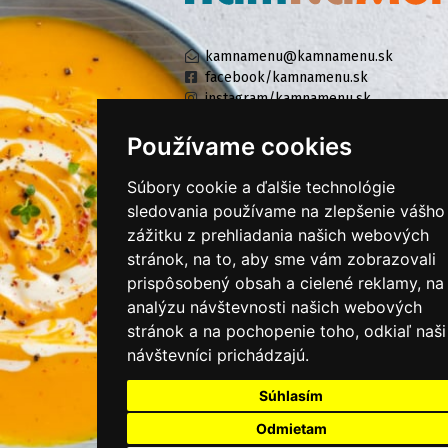
kamnamenu@kamnamenu.sk
facebook/kamnamenu.sk
instagram/kamnamenu.sk
Používame cookies
KONTAKTUJTE NÁS
Súbory cookie a ďalšie technológie
sledovania používame na zlepšenie vášho
zážitku z prehliadania našich webových
PRIHLÁSIŤ SA DO ZÁKAZNÍCKEJ ZÓNY
stránok, na to, aby sme vám zobrazovali
prispôsobený obsah a cielené reklamy, na
Všeobecné obchodné podmienky
analýzu návštevnosti našich webových
Ochrana osobných údajov
stránok a na pochopenie toho, odkiaľ naši
Cookies
návštevníci prichádzajú.
Moje KamNaMenu
Súhlasím
Pridať reštauráciu
Odmietam