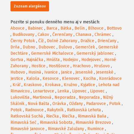
Zoznam alergénov
Pozrite si ponuku denného menu aj v mestách:
Abovce
,
Babinec
,
Barca
,
Bátka
,
Belín
,
Blhovce
,
Bottovo
,
Budikovany
,
Cakov
,
Čerenčany
,
Chanava
,
Chrámec
,
Čierny Potok
,
Číž
,
Dolné Zahorany
,
Dražice
,
Drienčany
,
Drňa
,
Dubno
,
Dubovec
,
Dulovo
,
Gemerček
,
Gemerské
Dechtáre
,
Gemerské Michalovce
,
Gemerský Jablonec
,
Gortva
,
Hajnáčka
,
Hnúšťa
,
Hodejov
,
Hodejovec
,
Horné
Zahorany
,
Hostice
,
Hostišovce
,
Hrachovo
,
Hrušovo
,
Hubovo
,
Husiná
,
Ivanice
,
Janice
,
Jesenské
,
Jesenské
,
Jestice
,
Kaloša
,
Kesovce
,
Klenovec
,
Kociha
,
Konrádovce
,
Kráľ
,
Kraskovo
,
Krokava
,
Kružno
,
Kyjatice
,
Lehota nad
Rimavicou
,
Lenartovce
,
Lenka
,
Lipovec
,
Lipovec
,
Lukovištia
,
Martinová
,
Neporadza
,
Neporadza
,
Nižný
Skálnik
,
Nová Bašta
,
Orávka
,
Ožďany
,
Padarovce
,
Potok
,
Potok
,
Radnovce
,
Rakytník
,
Ratkovská Lehota
,
Ratkovská Suchá
,
Riečka
,
Riečka
,
Rimavská Baňa
,
Rimavská Seč
,
Rimavská Sobota
,
Rimavské Brezovo
,
Rimavské Janovce
,
Rimavské Zalužany
,
Rumince
,