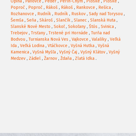
Opiná
,
Paňovce
,
Peder
,
Perín-Chym
,
Ploské
,
Ploské
,
Poproč
,
Poproč
,
Rákoš
,
Rákoš
,
Rankovce
,
Rešica
,
Rozhanovce
,
Rudník
,
Rudník
,
Ruskov
,
Sady nad Torysou
,
Šemša
,
Seňa
,
Skároš
,
Slančík
,
Slanec
,
Slanská Huta
,
Slanské Nové Mesto
,
Sokoľ
,
Sokoľany
,
Štós
,
Svinica
,
Trebejov
,
Trsťany
,
Trstené pri Hornáde
,
Turňa nad
Bodvou
,
Turnianska Nová Ves
,
Vajkovce
,
Valaliky
,
Veľká
Ida
,
Veľká Lodina
,
Vtáčkovce
,
Vyšná Hutka
,
Vyšná
Kamenica
,
Vyšná Myšľa
,
Vyšný Čaj
,
Vyšný Klátov
,
Vyšný
Medzev
,
Zádiel
,
Žarnov
,
Ždaňa
,
Zlatá Idka
.