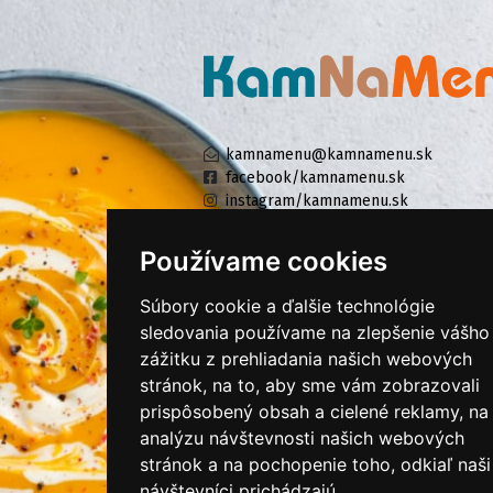
kamnamenu@kamnamenu.sk
facebook/kamnamenu.sk
instagram/kamnamenu.sk
Používame cookies
KONTAKTUJTE NÁS
Súbory cookie a ďalšie technológie
sledovania používame na zlepšenie vášho
zážitku z prehliadania našich webových
PRIHLÁSIŤ SA DO ZÁKAZNÍCKEJ ZÓNY
stránok, na to, aby sme vám zobrazovali
prispôsobený obsah a cielené reklamy, na
Všeobecné obchodné podmienky
analýzu návštevnosti našich webových
Ochrana osobných údajov
stránok a na pochopenie toho, odkiaľ naši
Cookies
návštevníci prichádzajú.