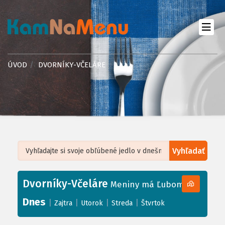
ÚVOD
DVORNÍKY-VČELÁRE
Vyhľadať
Leaflet
| ©
OpenStreetMap
, Tiles courtesy of
Humanitarian OpenStreetMap
Team
Dvorníky-Včeláre
+
Meniny má Ľubomíra
−
Dnes
|
|
|
|
Zajtra
Utorok
Streda
Štvrtok