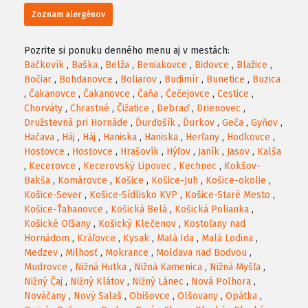
Zoznam alergénov
Pozrite si ponuku denného menu aj v mestách:
Bačkovík
,
Baška
,
Belža
,
Beniakovce
,
Bidovce
,
Blažice
,
Bočiar
,
Bohdanovce
,
Boliarov
,
Budimír
,
Bunetice
,
Buzica
,
Čakanovce
,
Čakanovce
,
Čaňa
,
Čečejovce
,
Cestice
,
Chorváty
,
Chrastné
,
Čižatice
,
Debraď
,
Drienovec
,
Družstevná pri Hornáde
,
Ďurďošík
,
Ďurkov
,
Geča
,
Gyňov
,
Hačava
,
Háj
,
Háj
,
Haniska
,
Haniska
,
Herľany
,
Hodkovce
,
Hosťovce
,
Hosťovce
,
Hrašovík
,
Hýľov
,
Janík
,
Jasov
,
Kalša
,
Kecerovce
,
Kecerovský Lipovec
,
Kechnec
,
Kokšov-
Bakša
,
Komárovce
,
Košice
,
Košice-Juh
,
Košice-okolie
,
Košice-Sever
,
Košice-Sídlisko KVP
,
Košice-Staré Mesto
,
Košice-Ťahanovce
,
Košická Belá
,
Košická Polianka
,
Košické Oľšany
,
Košický Klečenov
,
Kostoľany nad
Hornádom
,
Kráľovce
,
Kysak
,
Malá Ida
,
Malá Lodina
,
Medzev
,
Milhosť
,
Mokrance
,
Moldava nad Bodvou
,
Mudrovce
,
Nižná Hutka
,
Nižná Kamenica
,
Nižná Myšľa
,
Nižný Čaj
,
Nižný Klátov
,
Nižný Lánec
,
Nová Polhora
,
Nováčany
,
Nový Salaš
,
Obišovce
,
Olšovany
,
Opátka
,