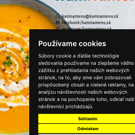
kamnamenu@kamnamenu.sk
facebook/kamnamenu.sk
instagram/kamnamenu.sk
Používame cookies
KONTAKTUJTE NÁS
Súbory cookie a ďalšie technológie
sledovania používame na zlepšenie vášho
zážitku z prehliadania našich webových
PRIHLÁSIŤ SA DO ZÁKAZNÍCKEJ ZÓNY
stránok, na to, aby sme vám zobrazovali
prispôsobený obsah a cielené reklamy, na
Všeobecné obchodné podmienky
analýzu návštevnosti našich webových
Ochrana osobných údajov
stránok a na pochopenie toho, odkiaľ naši
Cookies
návštevníci prichádzajú.
Moje KamNaMenu
Súhlasím
Pridať reštauráciu
Odmietam