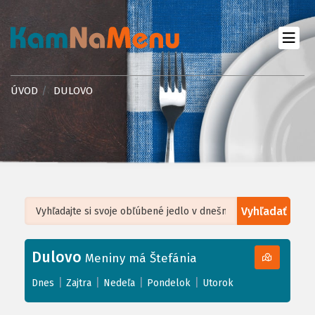
ÚVOD
DULOVO
Vyhľadať
Leaflet
| ©
OpenStreetMap
, Tiles courtesy of
Humanitarian OpenStreetMap
Team
Dulovo
+
Meniny má Štefánia
−
|
|
|
|
Dnes
Zajtra
Nedeľa
Pondelok
Utorok