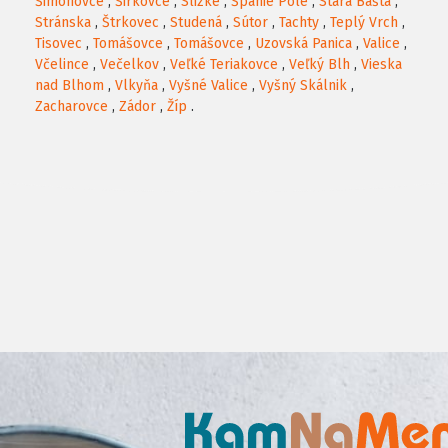
Šimonovce
,
Širkovce
,
Slizké
,
Španie Pole
,
Stará Bašta
,
Stránska
,
Štrkovec
,
Studená
,
Sútor
,
Tachty
,
Teplý Vrch
,
Tisovec
,
Tomášovce
,
Tomášovce
,
Uzovská Panica
,
Valice
,
Včelince
,
Večelkov
,
Veľké Teriakovce
,
Veľký Blh
,
Vieska
nad Blhom
,
Vlkyňa
,
Vyšné Valice
,
Vyšný Skálnik
,
Zacharovce
,
Zádor
,
Žíp
.