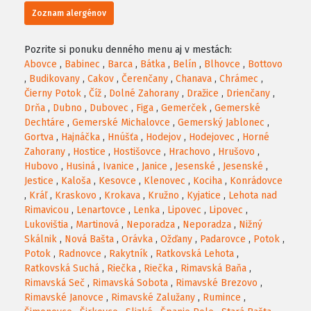
Zoznam alergénov
Pozrite si ponuku denného menu aj v mestách:
Abovce
,
Babinec
,
Barca
,
Bátka
,
Belín
,
Blhovce
,
Bottovo
,
Budikovany
,
Cakov
,
Čerenčany
,
Chanava
,
Chrámec
,
Čierny Potok
,
Číž
,
Dolné Zahorany
,
Dražice
,
Drienčany
,
Drňa
,
Dubno
,
Dubovec
,
Figa
,
Gemerček
,
Gemerské
Dechtáre
,
Gemerské Michalovce
,
Gemerský Jablonec
,
Gortva
,
Hajnáčka
,
Hnúšťa
,
Hodejov
,
Hodejovec
,
Horné
Zahorany
,
Hostice
,
Hostišovce
,
Hrachovo
,
Hrušovo
,
Hubovo
,
Husiná
,
Ivanice
,
Janice
,
Jesenské
,
Jesenské
,
Jestice
,
Kaloša
,
Kesovce
,
Klenovec
,
Kociha
,
Konrádovce
,
Kráľ
,
Kraskovo
,
Krokava
,
Kružno
,
Kyjatice
,
Lehota nad
Rimavicou
,
Lenartovce
,
Lenka
,
Lipovec
,
Lipovec
,
Lukovištia
,
Martinová
,
Neporadza
,
Neporadza
,
Nižný
Skálnik
,
Nová Bašta
,
Orávka
,
Ožďany
,
Padarovce
,
Potok
,
Potok
,
Radnovce
,
Rakytník
,
Ratkovská Lehota
,
Ratkovská Suchá
,
Riečka
,
Riečka
,
Rimavská Baňa
,
Rimavská Seč
,
Rimavská Sobota
,
Rimavské Brezovo
,
Rimavské Janovce
,
Rimavské Zalužany
,
Rumince
,