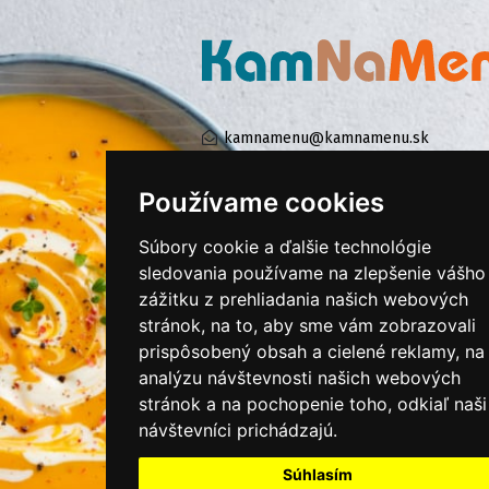
kamnamenu@kamnamenu.sk
facebook/kamnamenu.sk
instagram/kamnamenu.sk
Používame cookies
Súbory cookie a ďalšie technológie
KONTAKTUJTE NÁS
sledovania používame na zlepšenie vášho
zážitku z prehliadania našich webových
stránok, na to, aby sme vám zobrazovali
PRIHLÁSIŤ SA DO ZÁKAZNÍCKEJ ZÓNY
prispôsobený obsah a cielené reklamy, na
analýzu návštevnosti našich webových
Všeobecné obchodné podmienky
stránok a na pochopenie toho, odkiaľ naši
návštevníci prichádzajú.
Ochrana osobných údajov
Cookies
Súhlasím