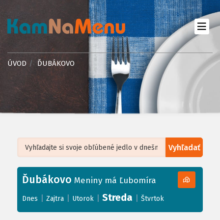
ÚVOD
ĎUBÁKOVO
Vyhľadať
Leaflet
| ©
OpenStreetMap
, Tiles courtesy of
Humanitarian OpenStreetMap
Team
Ďubákovo
+
Meniny má Ľubomíra
−
Streda
|
|
|
|
Dnes
Zajtra
Utorok
Štvrtok