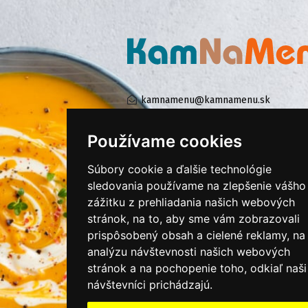
kamnamenu@kamnamenu.sk
facebook/kamnamenu.sk
instagram/kamnamenu.sk
Používame cookies
Súbory cookie a ďalšie technológie
KONTAKTUJTE NÁS
sledovania používame na zlepšenie vášho
zážitku z prehliadania našich webových
stránok, na to, aby sme vám zobrazovali
PRIHLÁSIŤ SA DO ZÁKAZNÍCKEJ ZÓNY
prispôsobený obsah a cielené reklamy, na
analýzu návštevnosti našich webových
Všeobecné obchodné podmienky
stránok a na pochopenie toho, odkiaľ naši
Ochrana osobných údajov
návštevníci prichádzajú.
Cookies