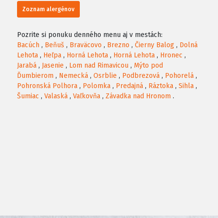
Zoznam alergénov
Pozrite si ponuku denného menu aj v mestách:
Bacúch
,
Beňuš
,
Braväcovo
,
Brezno
,
Čierny Balog
,
Dolná
Lehota
,
Heľpa
,
Horná Lehota
,
Horná Lehota
,
Hronec
,
Jarabá
,
Jasenie
,
Lom nad Rimavicou
,
Mýto pod
Ďumbierom
,
Nemecká
,
Osrblie
,
Podbrezová
,
Pohorelá
,
Pohronská Polhora
,
Polomka
,
Predajná
,
Ráztoka
,
Sihla
,
Šumiac
,
Valaská
,
Vaľkovňa
,
Závadka nad Hronom
.