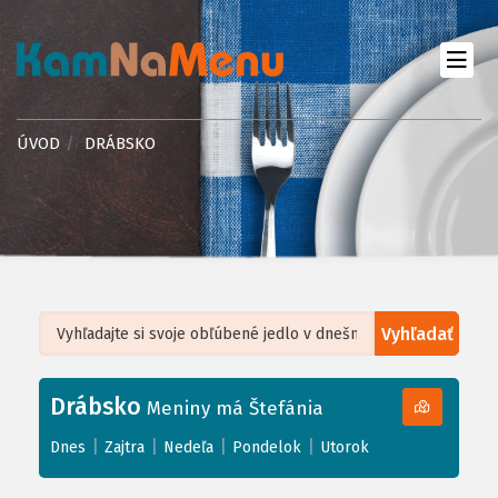
ÚVOD
DRÁBSKO
Vyhľadať
Leaflet
| ©
OpenStreetMap
, Tiles courtesy of
Humanitarian OpenStreetMap
Team
Drábsko
+
Meniny má Štefánia
−
|
|
|
|
Dnes
Zajtra
Nedeľa
Pondelok
Utorok