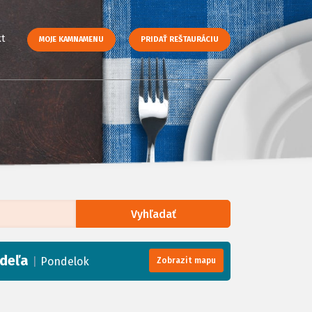
t
MOJE KAMNAMENU
PRIDAŤ REŠTAURÁCIU
Vyhľadať
enStreetMap
, Tiles courtesy of
Humanitarian OpenStreetMap Team
deľa
|
Pondelok
Zobrazit mapu