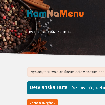
ÚVOD
DETVIANSKA HUTA
Detvianska Huta
+
|
Meniny má Jozefí
−
Zoznam alergénov