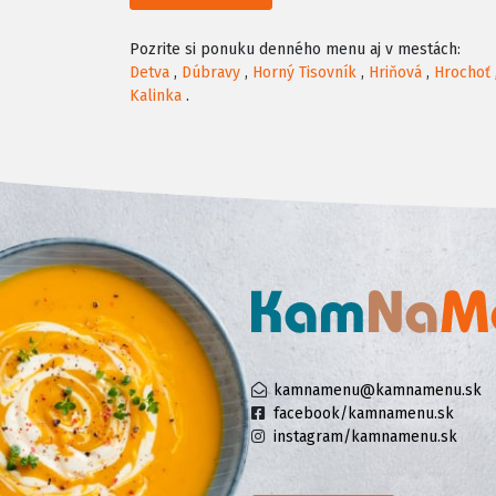
Pozrite si ponuku denného menu aj v mestách:
Detva
,
Dúbravy
,
Horný Tisovník
,
Hriňová
,
Hrochoť
Kalinka
.
kamnamenu@kamnamenu.sk
facebook/kamnamenu.sk
instagram/kamnamenu.sk