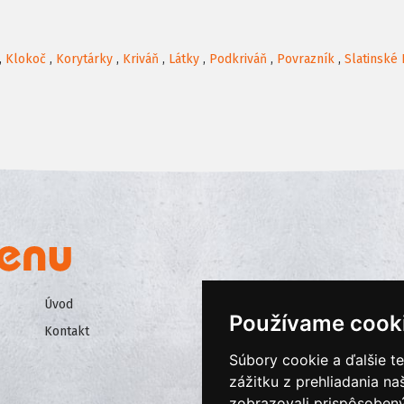
,
Klokoč
,
Korytárky
,
Kriváň
,
Látky
,
Podkriváň
,
Povrazník
,
Slatinské 
Úvod
Všeobecné obchodné podmienk
Používame cook
Kontakt
Ochrana osobných údajov
Súbory cookie a ďalšie t
Cookies
zážitku z prehliadania n
zobrazovali prispôsobený