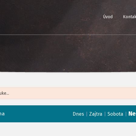
Úvod
Kontak
Leaflet
| ©
Op
Ne
na
|
|
|
Dnes
Zajtra
Sobota