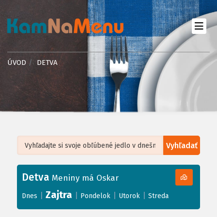
ÚVOD
DETVA
Vyhľadať
Leaflet
| ©
OpenStreetMap
, Tiles courtesy of
Humanitarian OpenStreetMap
Team
Detva
+
Meniny má Oskar
−
Zajtra
|
|
|
|
Dnes
Pondelok
Utorok
Streda