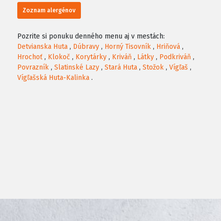
Zoznam alergénov
Pozrite si ponuku denného menu aj v mestách:
Detvianska Huta
,
Dúbravy
,
Horný Tisovník
,
Hriňová
,
Hrochoť
,
Klokoč
,
Korytárky
,
Kriváň
,
Látky
,
Podkriváň
,
Povrazník
,
Slatinské Lazy
,
Stará Huta
,
Stožok
,
Vígľaš
,
Vígľašská Huta-Kalinka
.