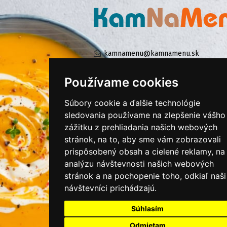
kamnamenu@kamnamenu.sk
facebook/kamnamenu.sk
instagram/kamnamenu.sk
Používame cookies
Súbory cookie a ďalšie technológie
KONTAKTUJTE NÁS
sledovania používame na zlepšenie vášho
zážitku z prehliadania našich webových
stránok, na to, aby sme vám zobrazovali
PRIHLÁSIŤ SA DO ZÁKAZNÍCKEJ ZÓNY
prispôsobený obsah a cielené reklamy, na
analýzu návštevnosti našich webových
Všeobecné obchodné podmienky
stránok a na pochopenie toho, odkiaľ naši
návštevníci prichádzajú.
Ochrana osobných údajov
Cookies
Súhlasím
Moje KamNaMenu
Odmietam