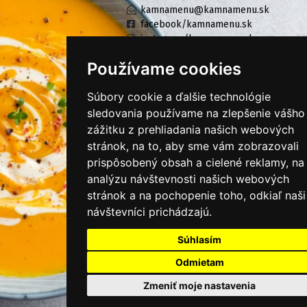
kamnamenu@kamnamenu.sk
facebook/kamnamenu.sk
instagram/kamnamenu.sk
Používame cookies
KONTAKTUJTE NÁS
Súbory cookie a ďalšie technológie
sledovania používame na zlepšenie vášho
zážitku z prehliadania našich webových
PRIHLÁSIŤ SA DO ZÁKAZNÍCKEJ ZÓNY
stránok, na to, aby sme vám zobrazovali
prispôsobený obsah a cielené reklamy, na
Všeobecné obchodné podmienky
analýzu návštevnosti našich webových
Ochrana osobných údajov
stránok a na pochopenie toho, odkiaľ naši
návštevníci prichádzajú.
Cookies
Súhlasím
Moje KamNaMenu
Pridať reštauráciu
Odmietam
Cenník balíkov
Zmeniť moje nastavenia