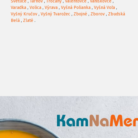
Svetlice
,
Tarnov
,
Tročany
,
Valentovce
,
Vaniškovce
,
Varadka
,
Volica
,
Výrava
,
Vyšná Polianka
,
Vyšná Voľa
,
Vyšný Kručov
,
Vyšný Tvarožec
,
Zbojné
,
Zborov
,
Zbudská
Belá
,
Zlaté
.