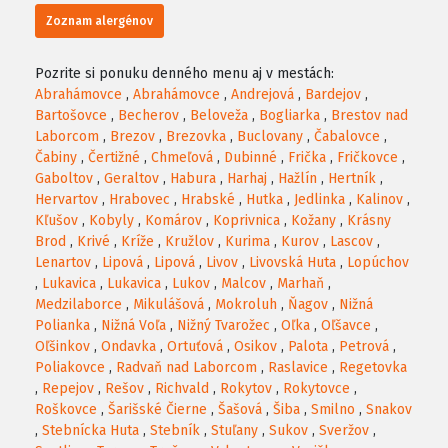
Zoznam alergénov
Pozrite si ponuku denného menu aj v mestách:
Abrahámovce
,
Abrahámovce
,
Andrejová
,
Bardejov
,
Bartošovce
,
Becherov
,
Beloveža
,
Bogliarka
,
Brestov nad
Laborcom
,
Brezov
,
Brezovka
,
Buclovany
,
Čabalovce
,
Čabiny
,
Čertižné
,
Chmeľová
,
Dubinné
,
Frička
,
Fričkovce
,
Gaboltov
,
Geraltov
,
Habura
,
Harhaj
,
Hažlín
,
Hertník
,
Hervartov
,
Hrabovec
,
Hrabské
,
Hutka
,
Jedlinka
,
Kalinov
,
Kľušov
,
Kobyly
,
Komárov
,
Koprivnica
,
Kožany
,
Krásny
Brod
,
Krivé
,
Kríže
,
Kružlov
,
Kurima
,
Kurov
,
Lascov
,
Lenartov
,
Lipová
,
Lipová
,
Livov
,
Livovská Huta
,
Lopúchov
,
Lukavica
,
Lukavica
,
Lukov
,
Malcov
,
Marhaň
,
Medzilaborce
,
Mikulášová
,
Mokroluh
,
Ňagov
,
Nižná
Polianka
,
Nižná Voľa
,
Nižný Tvarožec
,
Oľka
,
Oľšavce
,
Oľšinkov
,
Ondavka
,
Ortuťová
,
Osikov
,
Palota
,
Petrová
,
Poliakovce
,
Radvaň nad Laborcom
,
Raslavice
,
Regetovka
,
Repejov
,
Rešov
,
Richvald
,
Rokytov
,
Rokytovce
,
Roškovce
,
Šarišské Čierne
,
Šašová
,
Šiba
,
Smilno
,
Snakov
,
Stebnícka Huta
,
Stebník
,
Stuľany
,
Sukov
,
Sveržov
,