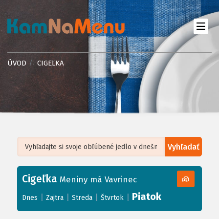
ÚVOD
CIGEĽKA
Vyhľadať
Leaflet
| ©
OpenStreetMap
, Tiles courtesy of
Humanitarian OpenStreetMap
Team
Cigeľka
+
Meniny má Vavrinec
−
Piatok
|
|
|
|
Dnes
Zajtra
Streda
Štvrtok