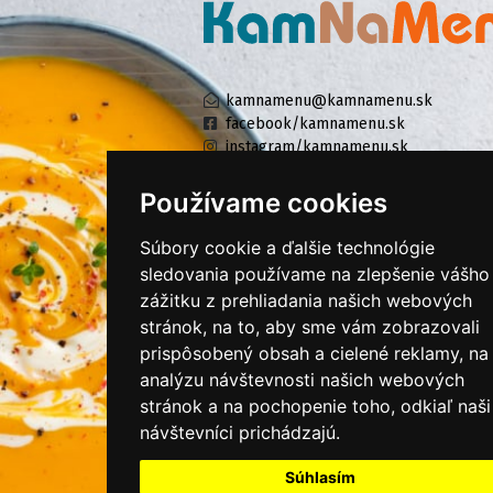
kamnamenu@kamnamenu.sk
facebook/kamnamenu.sk
instagram/kamnamenu.sk
Používame cookies
KONTAKTUJTE NÁS
Súbory cookie a ďalšie technológie
sledovania používame na zlepšenie vášho
zážitku z prehliadania našich webových
PRIHLÁSIŤ SA DO ZÁKAZNÍCKEJ ZÓNY
stránok, na to, aby sme vám zobrazovali
prispôsobený obsah a cielené reklamy, na
Všeobecné obchodné podmienky
analýzu návštevnosti našich webových
Ochrana osobných údajov
stránok a na pochopenie toho, odkiaľ naši
Cookies
návštevníci prichádzajú.
Moje KamNaMenu
Súhlasím