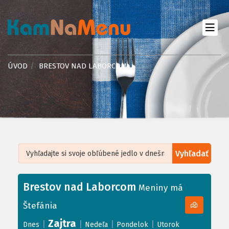
ÚVOD
BRESTOV NAD LABORCOM
Vyhľadať
Leaflet
| ©
OpenStreetMap
, Tiles courtesy of
Humanitarian OpenStreetMap
Team
Brestov nad Laborcom
+
Meniny má
−
Štefánia
Zajtra
|
|
|
|
Dnes
Nedeľa
Pondelok
Utorok