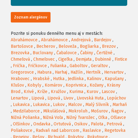
Zoznam alergénov
Pozrite si ponuku denného menu aj v mestách:
Abrahámovce
,
Abrahámovce
,
Andrejová
,
Bardejov
,
Bartošovce
,
Becherov
,
Beloveža
,
Bogliarka
,
Brezov
,
Brezovka
,
Buclovany
,
Čabalovce
,
Čabiny
,
Čertižné
,
Chmeľová
,
Chmeľovec
,
Cigeľka
,
Demjata
,
Dubinné
,
Fintice
,
Frička
,
Fričkovce
,
Fulianka
,
Gaboltov
,
Geraltov
,
Gregorovce
,
Habura
,
Harhaj
,
Hažlín
,
Hertník
,
Hervartov
,
Hrabovec
,
Hrabské
,
Hutka
,
Jedlinka
,
Kalinov
,
Kapušany
,
Kľušov
,
Kobyly
,
Komárov
,
Koprivnica
,
Kožany
,
Krásny
Brod
,
Krivé
,
Kríže
,
Kružlov
,
Kurima
,
Kurov
,
Lascov
,
Lenartov
,
Lipová
,
Lipová
,
Livov
,
Livovská Huta
,
Lopúchov
,
Lukavica
,
Lukavica
,
Lukov
,
Malcov
,
Malý Slivník
,
Marhaň
,
Medzilaborce
,
Mikulášová
,
Mokroluh
,
Mošurov
,
Ňagov
,
Nižná Polianka
,
Nižná Voľa
,
Nižný Tvarožec
,
Oľka
,
Oľšavce
,
Oľšinkov
,
Ondavka
,
Ortuťová
,
Osikov
,
Palota
,
Petrová
,
Poliakovce
,
Radvaň nad Laborcom
,
Raslavice
,
Regetovka
,
Repejov
,
Rešov
,
Richvald
,
Rokytov
,
Rokytovce
,