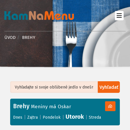
ÚVOD
BREHY
Vyhľadať
Leaflet
| ©
OpenStreetMap
, Tiles courtesy of
Humanitarian OpenStreetMap
Team
Brehy
+
Meniny má Oskar
−
Utorok
|
|
|
|
Dnes
Zajtra
Pondelok
Streda