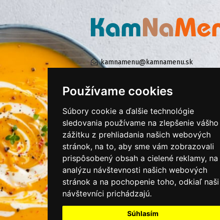
kamnamenu@kamnamenu.sk
facebook/kamnamenu.sk
instagram/kamnamenu.sk
Používame cookies
Súbory cookie a ďalšie technológie
KONTAKTUJTE NÁS
sledovania používame na zlepšenie vášho
zážitku z prehliadania našich webových
stránok, na to, aby sme vám zobrazovali
PRIHLÁSIŤ SA DO ZÁKAZNÍCKEJ ZÓNY
prispôsobený obsah a cielené reklamy, na
analýzu návštevnosti našich webových
Všeobecné obchodné podmienky
stránok a na pochopenie toho, odkiaľ naši
návštevníci prichádzajú.
Ochrana osobných údajov
Cookies
Súhlasím