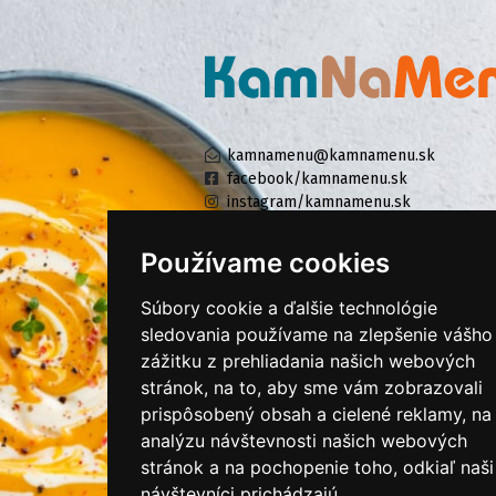
kamnamenu@kamnamenu.sk
facebook/kamnamenu.sk
instagram/kamnamenu.sk
Používame cookies
KONTAKTUJTE NÁS
Súbory cookie a ďalšie technológie
sledovania používame na zlepšenie vášho
zážitku z prehliadania našich webových
PRIHLÁSIŤ SA DO ZÁKAZNÍCKEJ ZÓNY
stránok, na to, aby sme vám zobrazovali
prispôsobený obsah a cielené reklamy, na
Všeobecné obchodné podmienky
analýzu návštevnosti našich webových
Ochrana osobných údajov
stránok a na pochopenie toho, odkiaľ naši
Cookies
návštevníci prichádzajú.