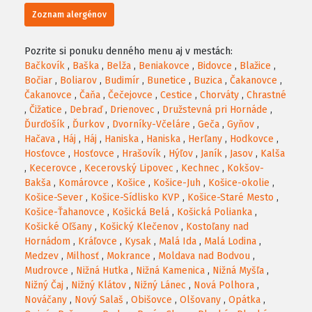
Zoznam alergénov
Pozrite si ponuku denného menu aj v mestách:
Bačkovík
,
Baška
,
Belža
,
Beniakovce
,
Bidovce
,
Blažice
,
Bočiar
,
Boliarov
,
Budimír
,
Bunetice
,
Buzica
,
Čakanovce
,
Čakanovce
,
Čaňa
,
Čečejovce
,
Cestice
,
Chorváty
,
Chrastné
,
Čižatice
,
Debraď
,
Drienovec
,
Družstevná pri Hornáde
,
Ďurďošík
,
Ďurkov
,
Dvorníky-Včeláre
,
Geča
,
Gyňov
,
Hačava
,
Háj
,
Háj
,
Haniska
,
Haniska
,
Herľany
,
Hodkovce
,
Hosťovce
,
Hosťovce
,
Hrašovík
,
Hýľov
,
Janík
,
Jasov
,
Kalša
,
Kecerovce
,
Kecerovský Lipovec
,
Kechnec
,
Kokšov-
Bakša
,
Komárovce
,
Košice
,
Košice-Juh
,
Košice-okolie
,
Košice-Sever
,
Košice-Sídlisko KVP
,
Košice-Staré Mesto
,
Košice-Ťahanovce
,
Košická Belá
,
Košická Polianka
,
Košické Oľšany
,
Košický Klečenov
,
Kostoľany nad
Hornádom
,
Kráľovce
,
Kysak
,
Malá Ida
,
Malá Lodina
,
Medzev
,
Milhosť
,
Mokrance
,
Moldava nad Bodvou
,
Mudrovce
,
Nižná Hutka
,
Nižná Kamenica
,
Nižná Myšľa
,
Nižný Čaj
,
Nižný Klátov
,
Nižný Lánec
,
Nová Polhora
,
Nováčany
,
Nový Salaš
,
Obišovce
,
Olšovany
,
Opátka
,