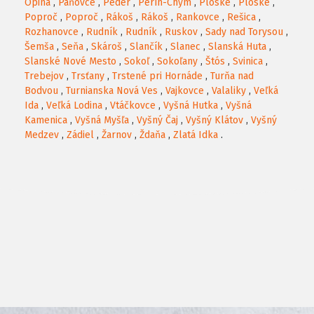
Opiná
,
Paňovce
,
Peder
,
Perín-Chym
,
Ploské
,
Ploské
,
Poproč
,
Poproč
,
Rákoš
,
Rákoš
,
Rankovce
,
Rešica
,
Rozhanovce
,
Rudník
,
Rudník
,
Ruskov
,
Sady nad Torysou
,
Šemša
,
Seňa
,
Skároš
,
Slančík
,
Slanec
,
Slanská Huta
,
Slanské Nové Mesto
,
Sokoľ
,
Sokoľany
,
Štós
,
Svinica
,
Trebejov
,
Trsťany
,
Trstené pri Hornáde
,
Turňa nad
Bodvou
,
Turnianska Nová Ves
,
Vajkovce
,
Valaliky
,
Veľká
Ida
,
Veľká Lodina
,
Vtáčkovce
,
Vyšná Hutka
,
Vyšná
Kamenica
,
Vyšná Myšľa
,
Vyšný Čaj
,
Vyšný Klátov
,
Vyšný
Medzev
,
Zádiel
,
Žarnov
,
Ždaňa
,
Zlatá Idka
.