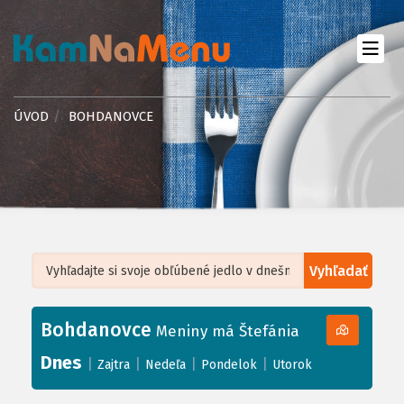
ÚVOD
BOHDANOVCE
Vyhľadať
Leaflet
| ©
OpenStreetMap
, Tiles courtesy of
Humanitarian OpenStreetMap
Team
Bohdanovce
+
Meniny má Štefánia
−
Dnes
|
|
|
|
Zajtra
Nedeľa
Pondelok
Utorok