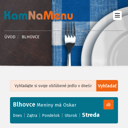
ÚVOD
BLHOVCE
Vyhľadať
Leaflet
| ©
OpenStreetMap
, Tiles courtesy of
Humanitarian OpenStreetMap
Team
Blhovce
+
Meniny má Oskar
−
Streda
|
|
|
|
Dnes
Zajtra
Pondelok
Utorok