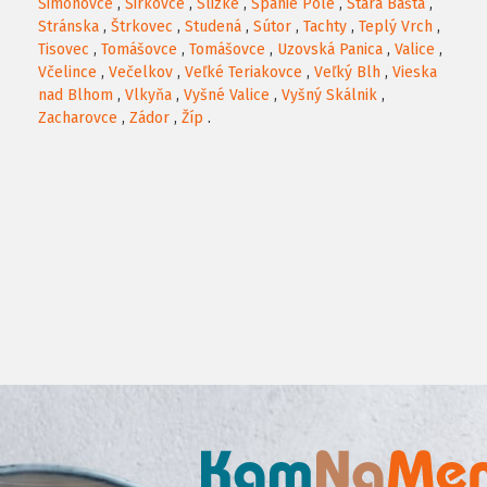
Šimonovce
,
Širkovce
,
Slizké
,
Španie Pole
,
Stará Bašta
,
Stránska
,
Štrkovec
,
Studená
,
Sútor
,
Tachty
,
Teplý Vrch
,
Tisovec
,
Tomášovce
,
Tomášovce
,
Uzovská Panica
,
Valice
,
Včelince
,
Večelkov
,
Veľké Teriakovce
,
Veľký Blh
,
Vieska
nad Blhom
,
Vlkyňa
,
Vyšné Valice
,
Vyšný Skálnik
,
Zacharovce
,
Zádor
,
Žíp
.