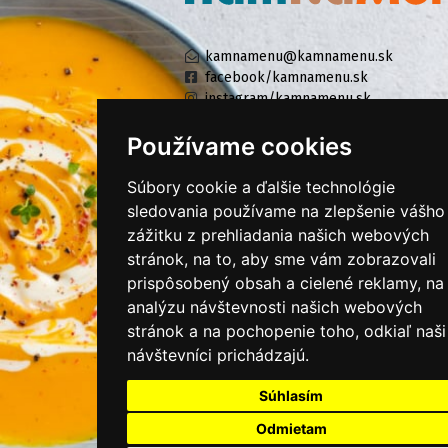
kamnamenu@kamnamenu.sk
facebook/kamnamenu.sk
instagram/kamnamenu.sk
Používame cookies
KONTAKTUJTE NÁS
Súbory cookie a ďalšie technológie
sledovania používame na zlepšenie vášho
zážitku z prehliadania našich webových
PRIHLÁSIŤ SA DO ZÁKAZNÍCKEJ ZÓNY
stránok, na to, aby sme vám zobrazovali
prispôsobený obsah a cielené reklamy, na
Všeobecné obchodné podmienky
analýzu návštevnosti našich webových
Ochrana osobných údajov
stránok a na pochopenie toho, odkiaľ naši
Cookies
návštevníci prichádzajú.
Moje KamNaMenu
Súhlasím
Pridať reštauráciu
Odmietam