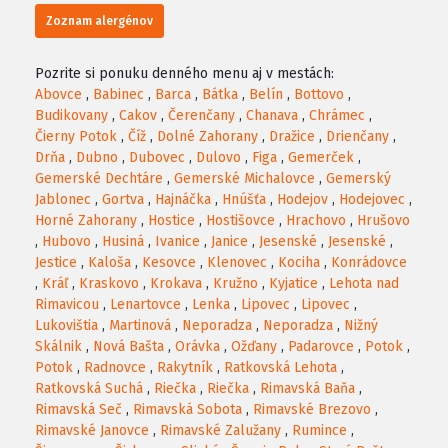
Zoznam alergénov
Pozrite si ponuku denného menu aj v mestách:
Abovce
,
Babinec
,
Barca
,
Bátka
,
Belín
,
Bottovo
,
Budikovany
,
Cakov
,
Čerenčany
,
Chanava
,
Chrámec
,
Čierny Potok
,
Číž
,
Dolné Zahorany
,
Dražice
,
Drienčany
,
Drňa
,
Dubno
,
Dubovec
,
Dulovo
,
Figa
,
Gemerček
,
Gemerské Dechtáre
,
Gemerské Michalovce
,
Gemerský
Jablonec
,
Gortva
,
Hajnáčka
,
Hnúšťa
,
Hodejov
,
Hodejovec
,
Horné Zahorany
,
Hostice
,
Hostišovce
,
Hrachovo
,
Hrušovo
,
Hubovo
,
Husiná
,
Ivanice
,
Janice
,
Jesenské
,
Jesenské
,
Jestice
,
Kaloša
,
Kesovce
,
Klenovec
,
Kociha
,
Konrádovce
,
Kráľ
,
Kraskovo
,
Krokava
,
Kružno
,
Kyjatice
,
Lehota nad
Rimavicou
,
Lenartovce
,
Lenka
,
Lipovec
,
Lipovec
,
Lukovištia
,
Martinová
,
Neporadza
,
Neporadza
,
Nižný
Skálnik
,
Nová Bašta
,
Orávka
,
Ožďany
,
Padarovce
,
Potok
,
Potok
,
Radnovce
,
Rakytník
,
Ratkovská Lehota
,
Ratkovská Suchá
,
Riečka
,
Riečka
,
Rimavská Baňa
,
Rimavská Seč
,
Rimavská Sobota
,
Rimavské Brezovo
,
Rimavské Janovce
,
Rimavské Zalužany
,
Rumince
,