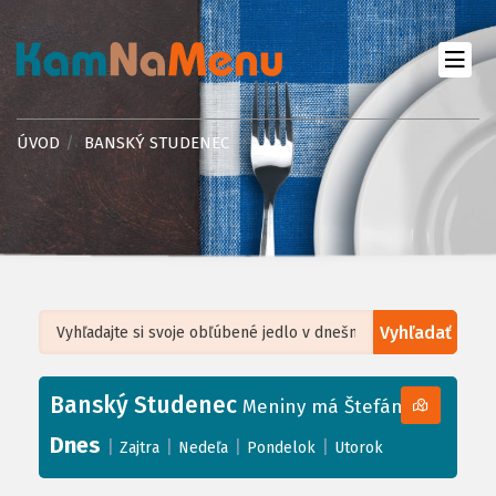
ÚVOD
BANSKÝ STUDENEC
Vyhľadať
Leaflet
| ©
OpenStreetMap
, Tiles courtesy of
Humanitarian OpenStreetMap
Team
Banský Studenec
+
Meniny má Štefánia
−
Dnes
|
|
|
|
Zajtra
Nedeľa
Pondelok
Utorok