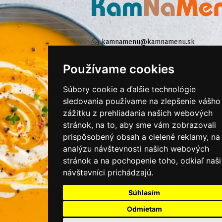
kamnamenu@kamnamenu.sk
facebook/kamnamenu.sk
instagram/kamnamenu.sk
Používame cookies
Súbory cookie a ďalšie technológie
sledovania používame na zlepšenie vášho
KONTAKTUJTE NÁS
zážitku z prehliadania našich webových
stránok, na to, aby sme vám zobrazovali
PRIHLÁSIŤ SA DO ZÁKAZNÍCKEJ ZÓNY
prispôsobený obsah a cielené reklamy, na
analýzu návštevnosti našich webových
Všeobecné obchodné podmienky
stránok a na pochopenie toho, odkiaľ naši
návštevníci prichádzajú.
Ochrana osobných údajov
Cookies
Súhlasím
Moje KamNaMenu
Odmietam