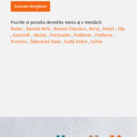
Zoznam alergénov
Pozrite si ponuku denného menu aj v mestách:
Baďan
,
Banská Belá
,
Banská Štiavnica
,
Beluj
,
Dekýš
,
Ilija
,
Kozelník
,
Močiar
,
Počúvadlo
,
Podhorie
,
Podhorie
,
Prenčov
,
Štiavnické Bane
,
Svätý Anton
,
Vyhne
.