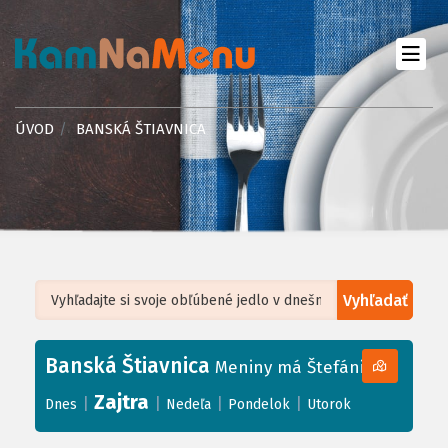
ÚVOD
BANSKÁ ŠTIAVNICA
Vyhľadať
Leaflet
| ©
OpenStreetMap
, Tiles courtesy of
Humanitarian OpenStreetMap
Team
Banská Štiavnica
+
Meniny má Štefánia
−
Zajtra
|
|
|
|
Dnes
Nedeľa
Pondelok
Utorok