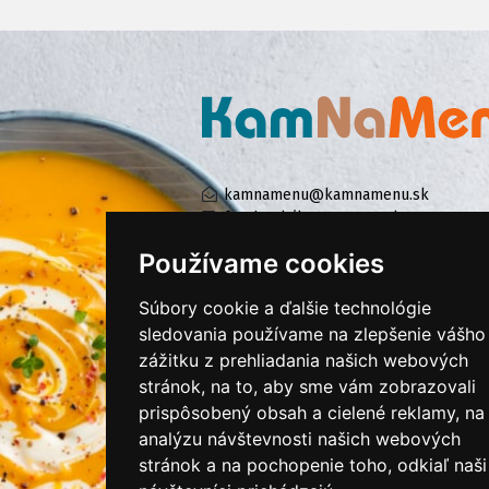
kamnamenu@kamnamenu.sk
facebook/kamnamenu.sk
instagram/kamnamenu.sk
Používame cookies
Súbory cookie a ďalšie technológie
KONTAKTUJTE NÁS
sledovania používame na zlepšenie vášho
zážitku z prehliadania našich webových
stránok, na to, aby sme vám zobrazovali
PRIHLÁSIŤ SA DO ZÁKAZNÍCKEJ ZÓNY
prispôsobený obsah a cielené reklamy, na
analýzu návštevnosti našich webových
Všeobecné obchodné podmienky
stránok a na pochopenie toho, odkiaľ naši
Ochrana osobných údajov