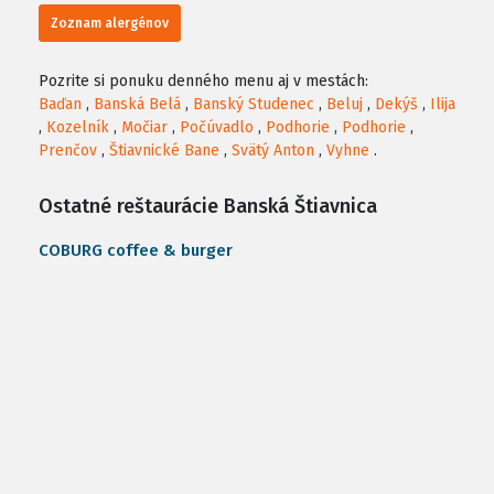
Zoznam alergénov
Pozrite si ponuku denného menu aj v mestách:
Baďan
,
Banská Belá
,
Banský Studenec
,
Beluj
,
Dekýš
,
Ilija
,
Kozelník
,
Močiar
,
Počúvadlo
,
Podhorie
,
Podhorie
,
Prenčov
,
Štiavnické Bane
,
Svätý Anton
,
Vyhne
.
Ostatné reštaurácie Banská Štiavnica
COBURG coffee & burger