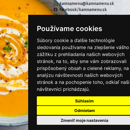
kamnamenu@kamnamenu.sk
facebook/kamnamenu.sk
instagram/kamnamenu.sk
Používame cookies
KONTAKTUJTE NÁS
Súbory cookie a ďalšie technológie
sledovania používame na zlepšenie vášho
zážitku z prehliadania našich webových
PRIHLÁSIŤ SA DO ZÁKAZNÍCKEJ ZÓNY
stránok, na to, aby sme vám zobrazovali
prispôsobený obsah a cielené reklamy, na
Všeobecné obchodné podmienky
analýzu návštevnosti našich webových
Ochrana osobných údajov
stránok a na pochopenie toho, odkiaľ naši
návštevníci prichádzajú.
Cookies
Súhlasím
Moje KamNaMenu
Pridať reštauráciu
Odmietam
Cenník balíkov
Zmeniť moje nastavenia