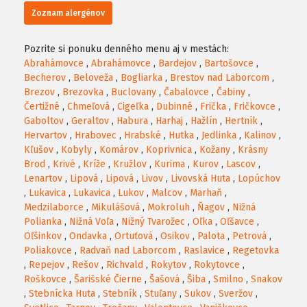
Zoznam alergénov
Pozrite si ponuku denného menu aj v mestách:
Abrahámovce
,
Abrahámovce
,
Bardejov
,
Bartošovce
,
Becherov
,
Beloveža
,
Bogliarka
,
Brestov nad Laborcom
,
Brezov
,
Brezovka
,
Buclovany
,
Čabalovce
,
Čabiny
,
Čertižné
,
Chmeľová
,
Cigeľka
,
Dubinné
,
Frička
,
Fričkovce
,
Gaboltov
,
Geraltov
,
Habura
,
Harhaj
,
Hažlín
,
Hertník
,
Hervartov
,
Hrabovec
,
Hrabské
,
Hutka
,
Jedlinka
,
Kalinov
,
Kľušov
,
Kobyly
,
Komárov
,
Koprivnica
,
Kožany
,
Krásny
Brod
,
Krivé
,
Kríže
,
Kružlov
,
Kurima
,
Kurov
,
Lascov
,
Lenartov
,
Lipová
,
Lipová
,
Livov
,
Livovská Huta
,
Lopúchov
,
Lukavica
,
Lukavica
,
Lukov
,
Malcov
,
Marhaň
,
Medzilaborce
,
Mikulášová
,
Mokroluh
,
Ňagov
,
Nižná
Polianka
,
Nižná Voľa
,
Nižný Tvarožec
,
Oľka
,
Oľšavce
,
Oľšinkov
,
Ondavka
,
Ortuťová
,
Osikov
,
Palota
,
Petrová
,
Poliakovce
,
Radvaň nad Laborcom
,
Raslavice
,
Regetovka
,
Repejov
,
Rešov
,
Richvald
,
Rokytov
,
Rokytovce
,
Roškovce
,
Šarišské Čierne
,
Šašová
,
Šiba
,
Smilno
,
Snakov
,
Stebnícka Huta
,
Stebník
,
Stuľany
,
Sukov
,
Sveržov
,