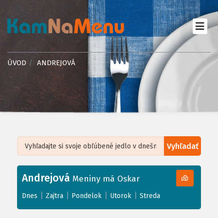
ÚVOD
ANDREJOVÁ
Vyhľadať
Leaflet
| ©
OpenStreetMap
, Tiles courtesy of
Humanitarian OpenStreetMap
Team
Andrejová
+
Meniny má Oskar
−
|
|
|
|
Dnes
Zajtra
Pondelok
Utorok
Streda