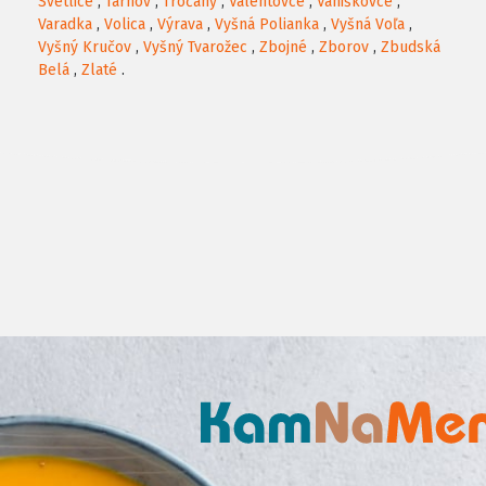
Svetlice
,
Tarnov
,
Tročany
,
Valentovce
,
Vaniškovce
,
Varadka
,
Volica
,
Výrava
,
Vyšná Polianka
,
Vyšná Voľa
,
Vyšný Kručov
,
Vyšný Tvarožec
,
Zbojné
,
Zborov
,
Zbudská
Belá
,
Zlaté
.