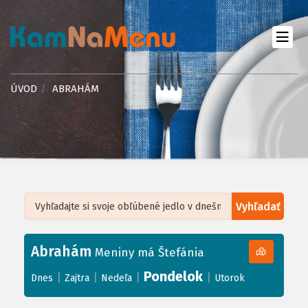
ÚVOD
ABRAHÁM
Vyhľadať
Leaflet
| ©
OpenStreetMap
, Tiles courtesy of
Humanitarian OpenStreetMap
Team
Abrahám
+
Meniny má Štefánia
−
Pondelok
|
|
|
|
Dnes
Zajtra
Nedeľa
Utorok