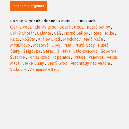
Zoznam alergénov
Pozrite si ponuku denného menu aj v mestách:
Čierna Voda
,
Čierny Brod
,
Dolná Streda
,
Dolné Saliby
,
Dolný Chotár
,
Galanta
,
Gáň
,
Horné Saliby
,
Hoste
,
Jelka
,
Kajal
,
Košúty
,
Kráľov Brod
,
Majcichov
,
Malá Mača
,
Matúškovo
,
Mostová
,
Opoj
,
Pata
,
Pusté Sady
,
Pusté
Úľany
,
Šalgočka
,
Sereď
,
Šintava
,
Sládkovičovo
,
Šoporňa
,
Šúrovce
,
Tomášikovo
,
Topoľnica
,
Trstice
,
Váhovce
,
Veľká
Mača
,
Veľké Úľany
,
Veľký Grob
,
Vinohrady nad Váhom
,
Vlčkovce
,
Zemianske Sady
.