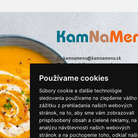
kamnamenu@kamnamenu.sk
facebook/kamnamenu.sk
instagram/kamnamenu.sk
Používame cookies
Súbory cookie a ďalšie technológie
KONTAKTUJTE NÁS
sledovania používame na zlepšenie vášho
zážitku z prehliadania našich webových
stránok, na to, aby sme vám zobrazovali
PRIHLÁSIŤ SA DO ZÁKAZNÍCKEJ ZÓNY
prispôsobený obsah a cielené reklamy, na
analýzu návštevnosti našich webových
Všeobecné obchodné podmienky
stránok a na pochopenie toho, odkiaľ naši