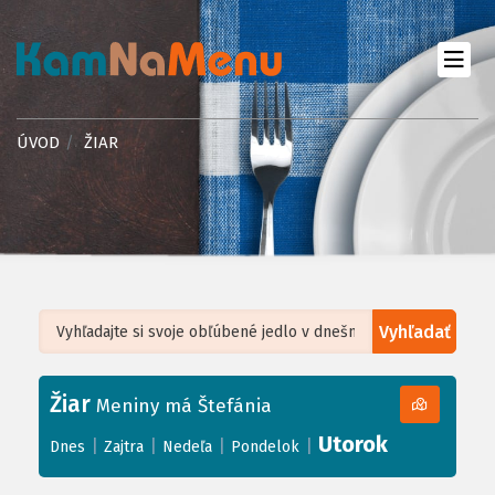
ÚVOD
ŽIAR
Vyhľadať
Leaflet
| ©
OpenStreetMap
, Tiles courtesy of
Humanitarian OpenStreetMap
Team
Žiar
+
Meniny má Štefánia
−
Utorok
|
|
|
|
Dnes
Zajtra
Nedeľa
Pondelok