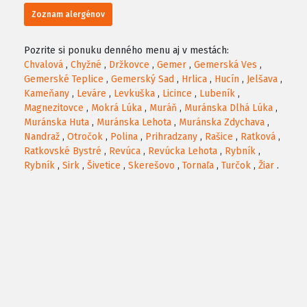
Zoznam alergénov
Pozrite si ponuku denného menu aj v mestách:
Chvalová
,
Chyžné
,
Držkovce
,
Gemer
,
Gemerská Ves
,
Gemerské Teplice
,
Gemerský Sad
,
Hrlica
,
Hucín
,
Jelšava
,
Kameňany
,
Leváre
,
Levkuška
,
Licince
,
Lubeník
,
Magnezitovce
,
Mokrá Lúka
,
Muráň
,
Muránska Dlhá Lúka
,
Muránska Huta
,
Muránska Lehota
,
Muránska Zdychava
,
Nandraž
,
Otročok
,
Polina
,
Prihradzany
,
Rašice
,
Ratková
,
Ratkovské Bystré
,
Revúca
,
Revúcka Lehota
,
Rybník
,
Rybník
,
Sirk
,
Šivetice
,
Skerešovo
,
Tornaľa
,
Turčok
,
Žiar
.