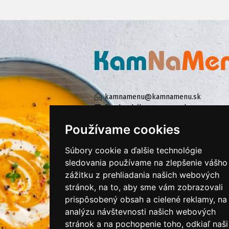
kamnamenu@kamnamenu.sk
facebook/kamnamenu.sk
instagram/kamnamenu.sk
Používame cookies
Súbory cookie a ďalšie technológie
KONTAKTUJTE NÁS
sledovania používame na zlepšenie vášho
zážitku z prehliadania našich webových
stránok, na to, aby sme vám zobrazovali
PRIHLÁSIŤ SA DO ZÁKAZNÍCKEJ ZÓNY
prispôsobený obsah a cielené reklamy, na
analýzu návštevnosti našich webových
Všeobecné obchodné podmienky
stránok a na pochopenie toho, odkiaľ naši