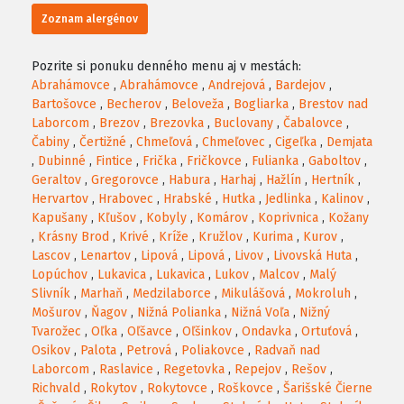
Zoznam alergénov
Pozrite si ponuku denného menu aj v mestách:
Abrahámovce
,
Abrahámovce
,
Andrejová
,
Bardejov
,
Bartošovce
,
Becherov
,
Beloveža
,
Bogliarka
,
Brestov nad
Laborcom
,
Brezov
,
Brezovka
,
Buclovany
,
Čabalovce
,
Čabiny
,
Čertižné
,
Chmeľová
,
Chmeľovec
,
Cigeľka
,
Demjata
,
Dubinné
,
Fintice
,
Frička
,
Fričkovce
,
Fulianka
,
Gaboltov
,
Geraltov
,
Gregorovce
,
Habura
,
Harhaj
,
Hažlín
,
Hertník
,
Hervartov
,
Hrabovec
,
Hrabské
,
Hutka
,
Jedlinka
,
Kalinov
,
Kapušany
,
Kľušov
,
Kobyly
,
Komárov
,
Koprivnica
,
Kožany
,
Krásny Brod
,
Krivé
,
Kríže
,
Kružlov
,
Kurima
,
Kurov
,
Lascov
,
Lenartov
,
Lipová
,
Lipová
,
Livov
,
Livovská Huta
,
Lopúchov
,
Lukavica
,
Lukavica
,
Lukov
,
Malcov
,
Malý
Slivník
,
Marhaň
,
Medzilaborce
,
Mikulášová
,
Mokroluh
,
Mošurov
,
Ňagov
,
Nižná Polianka
,
Nižná Voľa
,
Nižný
Tvarožec
,
Oľka
,
Oľšavce
,
Oľšinkov
,
Ondavka
,
Ortuťová
,
Osikov
,
Palota
,
Petrová
,
Poliakovce
,
Radvaň nad
Laborcom
,
Raslavice
,
Regetovka
,
Repejov
,
Rešov
,
Richvald
,
Rokytov
,
Rokytovce
,
Roškovce
,
Šarišské Čierne