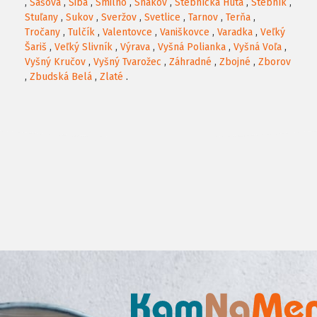
,
Šašová
,
Šiba
,
Smilno
,
Snakov
,
Stebnícka Huta
,
Stebník
,
Stuľany
,
Sukov
,
Sveržov
,
Svetlice
,
Tarnov
,
Terňa
,
Tročany
,
Tulčík
,
Valentovce
,
Vaniškovce
,
Varadka
,
Veľký
Šariš
,
Veľký Slivník
,
Výrava
,
Vyšná Polianka
,
Vyšná Voľa
,
Vyšný Kručov
,
Vyšný Tvarožec
,
Záhradné
,
Zbojné
,
Zborov
,
Zbudská Belá
,
Zlaté
.