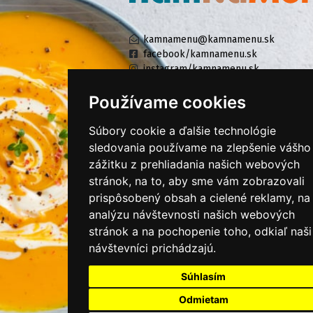
kamnamenu@kamnamenu.sk
facebook/kamnamenu.sk
instagram/kamnamenu.sk
Používame cookies
KONTAKTUJTE NÁS
Súbory cookie a ďalšie technológie
sledovania používame na zlepšenie vášho
zážitku z prehliadania našich webových
PRIHLÁSIŤ SA DO ZÁKAZNÍCKEJ ZÓNY
stránok, na to, aby sme vám zobrazovali
prispôsobený obsah a cielené reklamy, na
Všeobecné obchodné podmienky
analýzu návštevnosti našich webových
Ochrana osobných údajov
stránok a na pochopenie toho, odkiaľ naši
Cookies
návštevníci prichádzajú.
Moje KamNaMenu
Súhlasím
Pridať reštauráciu
Odmietam