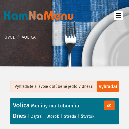
ÚVOD
VOLICA
Vyhľadať
Leaflet
| ©
OpenStreetMap
, Tiles courtesy of
Humanitarian OpenStreetMap
Team
Volica
+
Meniny má Ľubomíra
−
Dnes
|
|
|
|
Zajtra
Utorok
Streda
Štvrtok