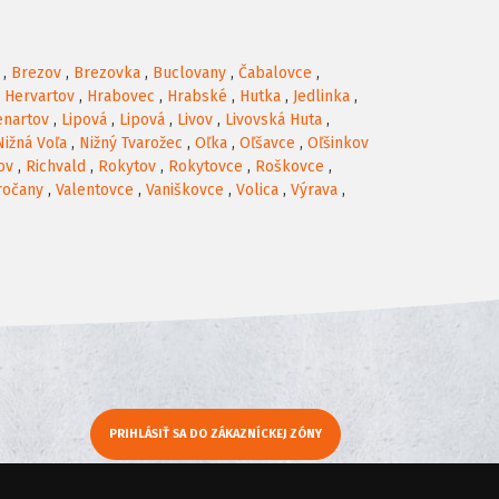
,
Brezov
,
Brezovka
,
Buclovany
,
Čabalovce
,
,
Hervartov
,
Hrabovec
,
Hrabské
,
Hutka
,
Jedlinka
,
enartov
,
Lipová
,
Lipová
,
Livov
,
Livovská Huta
,
Nižná Voľa
,
Nižný Tvarožec
,
Oľka
,
Oľšavce
,
Oľšinkov
ov
,
Richvald
,
Rokytov
,
Rokytovce
,
Roškovce
,
ročany
,
Valentovce
,
Vaniškovce
,
Volica
,
Výrava
,
PRIHLÁSIŤ SA DO ZÁKAZNÍCKEJ ZÓNY
y
Moje KamNaMenu