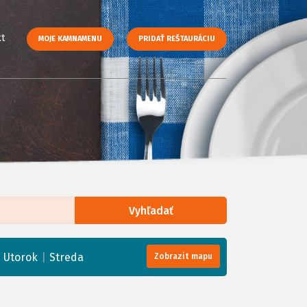
t
MOJE KAMNAMENU
PRIDAŤ REŠTAURÁCIU
Vyhľadať
enStreetMap
, Tiles courtesy of
Humanitarian OpenStreetMap Team
|
|
Utorok
Streda
Zobrazit mapu