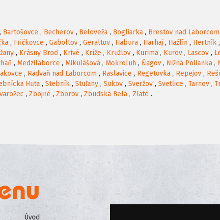
,
Bartošovce
,
Becherov
,
Beloveža
,
Bogliarka
,
Brestov nad Laborcom
čka
,
Fričkovce
,
Gaboltov
,
Geraltov
,
Habura
,
Harhaj
,
Hažlín
,
Hertník
žany
,
Krásny Brod
,
Krivé
,
Kríže
,
Kružlov
,
Kurima
,
Kurov
,
Lascov
,
L
rhaň
,
Medzilaborce
,
Mikulášová
,
Mokroluh
,
Ňagov
,
Nižná Polianka
,
iakovce
,
Radvaň nad Laborcom
,
Raslavice
,
Regetovka
,
Repejov
,
Reš
ebnícka Huta
,
Stebník
,
Stuľany
,
Sukov
,
Sveržov
,
Svetlice
,
Tarnov
,
T
varožec
,
Zbojné
,
Zborov
,
Zbudská Belá
,
Zlaté
.
Úvod
Všeobecné obchodné podmienk