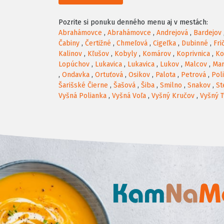
Pozrite si ponuku denného menu aj v mestách:
Abrahámovce
,
Abrahámovce
,
Andrejová
,
Bardejov
Čabiny
,
Čertižné
,
Chmeľová
,
Cigeľka
,
Dubinné
,
Fri
Kalinov
,
Kľušov
,
Kobyly
,
Komárov
,
Koprivnica
,
Ko
Lopúchov
,
Lukavica
,
Lukavica
,
Lukov
,
Malcov
,
Ma
,
Ondavka
,
Ortuťová
,
Osikov
,
Palota
,
Petrová
,
Pol
Šarišské Čierne
,
Šašová
,
Šiba
,
Smilno
,
Snakov
,
St
Vyšná Polianka
,
Vyšná Voľa
,
Vyšný Kručov
,
Vyšný T