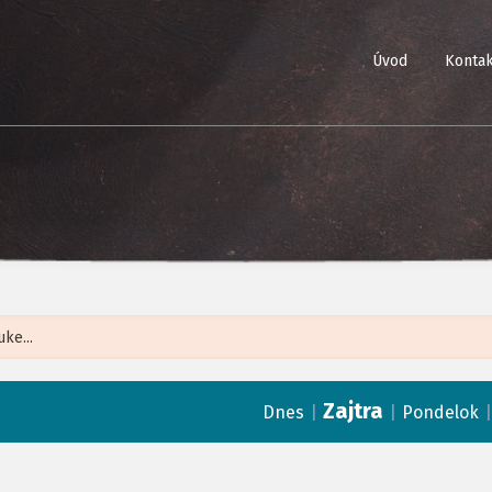
Úvod
Kontak
Leaflet
| ©
Op
Zajtra
|
|
Dnes
Pondelok