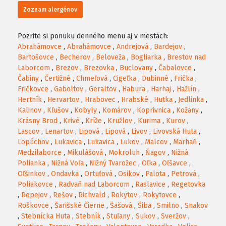
Zoznam alergénov
Pozrite si ponuku denného menu aj v mestách:
Abrahámovce
,
Abrahámovce
,
Andrejová
,
Bardejov
,
Bartošovce
,
Becherov
,
Beloveža
,
Bogliarka
,
Brestov nad
Laborcom
,
Brezov
,
Brezovka
,
Buclovany
,
Čabalovce
,
Čabiny
,
Čertižné
,
Chmeľová
,
Cigeľka
,
Dubinné
,
Frička
,
Fričkovce
,
Gaboltov
,
Geraltov
,
Habura
,
Harhaj
,
Hažlín
,
Hertník
,
Hervartov
,
Hrabovec
,
Hrabské
,
Hutka
,
Jedlinka
,
Kalinov
,
Kľušov
,
Kobyly
,
Komárov
,
Koprivnica
,
Kožany
,
Krásny Brod
,
Krivé
,
Kríže
,
Kružlov
,
Kurima
,
Kurov
,
Lascov
,
Lenartov
,
Lipová
,
Lipová
,
Livov
,
Livovská Huta
,
Lopúchov
,
Lukavica
,
Lukavica
,
Lukov
,
Malcov
,
Marhaň
,
Medzilaborce
,
Mikulášová
,
Mokroluh
,
Ňagov
,
Nižná
Polianka
,
Nižná Voľa
,
Nižný Tvarožec
,
Oľka
,
Oľšavce
,
Oľšinkov
,
Ondavka
,
Ortuťová
,
Osikov
,
Palota
,
Petrová
,
Poliakovce
,
Radvaň nad Laborcom
,
Raslavice
,
Regetovka
,
Repejov
,
Rešov
,
Richvald
,
Rokytov
,
Rokytovce
,
Roškovce
,
Šarišské Čierne
,
Šašová
,
Šiba
,
Smilno
,
Snakov
,
Stebnícka Huta
,
Stebník
,
Stuľany
,
Sukov
,
Sveržov
,