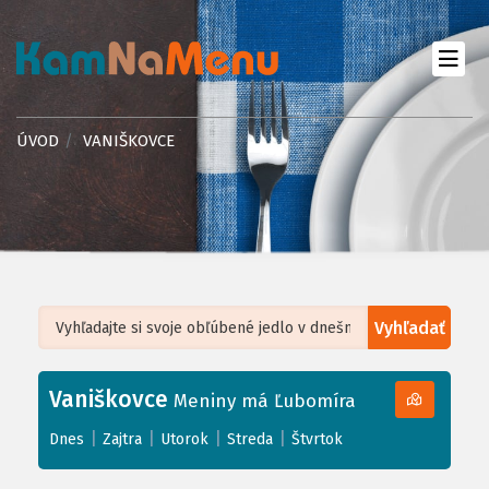
ÚVOD
VANIŠKOVCE
Vyhľadať
Leaflet
| ©
OpenStreetMap
, Tiles courtesy of
Humanitarian OpenStreetMap
Team
Vaniškovce
+
Meniny má Ľubomíra
−
|
|
|
|
Dnes
Zajtra
Utorok
Streda
Štvrtok