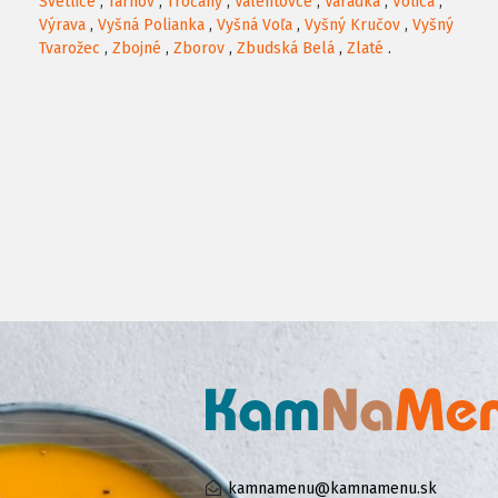
Svetlice
,
Tarnov
,
Tročany
,
Valentovce
,
Varadka
,
Volica
,
Výrava
,
Vyšná Polianka
,
Vyšná Voľa
,
Vyšný Kručov
,
Vyšný
Tvarožec
,
Zbojné
,
Zborov
,
Zbudská Belá
,
Zlaté
.
kamnamenu@kamnamenu.sk