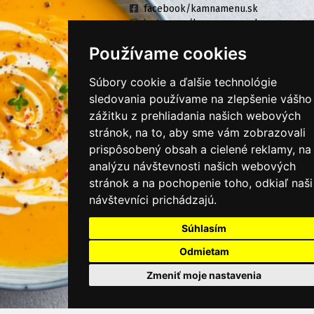
facebook/kamnamenu.sk
instagram/kamnamenu.sk
Používame cookies
KONTAKTUJTE NÁS
Súbory cookie a ďalšie technológie
sledovania používame na zlepšenie vášho
zážitku z prehliadania našich webových
PRIHLÁSIŤ SA DO ZÁKAZNÍCKEJ ZÓNY
stránok, na to, aby sme vám zobrazovali
prispôsobený obsah a cielené reklamy, na
Všeobecné obchodné podmienky
analýzu návštevnosti našich webových
Ochrana osobných údajov
stránok a na pochopenie toho, odkiaľ naši
návštevníci prichádzajú.
Cookies
Súhlasím
Moje KamNaMenu
Pridať reštauráciu
Odmietam
Cenník balíkov
Zmeniť moje nastavenia